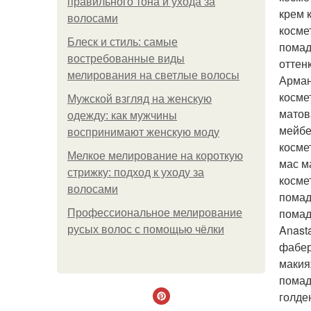
правильного тона и ухода за
крем 
волосами
косме
Блеск и стиль: самые
помад
востребованные виды
оттен
мелирования на светлые волосы
Арман
косме
Мужской взгляд на женскую
матов
одежду: как мужчины
мейбе
воспринимают женскую моду
косме
Мелкое мелирование на короткую
мас м
стрижку: подход к уходу за
косме
волосами
помад
помад
Профессиональное мелирование
Anast
русых волос с помощью чёлки
фабер
макия
помад
голде