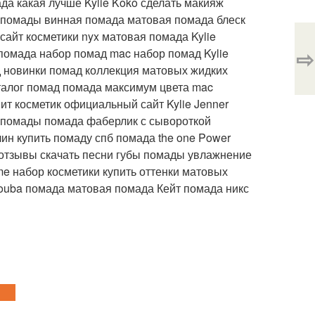
да какая лучше Kylie Koko сделать макияж
н помады винная помада матовая помада блеск
сайт косметики nyx матовая помада Kylie
⇨
 помада набор помад mac набор помад Kylie
д новинки помад коллекция матовых жидких
талог помад помада максимум цвета mac
ит косметик официальный сайт Kylie Jenner
ой помады помада фаберлик с сывороткой
ин купить помаду спб помада the one Power
а отзывы скачать песни губы помады увлажнение
me набор косметики купить оттенки матовых
ouba помада матовая помада Кейт помада никс