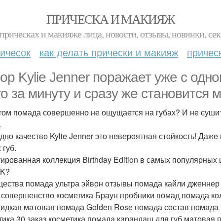
ПРИЧЕСКА И МАКИЯЖ
прическах и макияже лица, новости, отзывы, новинки, сек
ичесок
как делать прически и макияж
причес
ор Kylie Jenner поражает уже с одно
го за минуту и сразу же становится 
том помада совершенно не ощущается на губах? И не сушит
.
дно качество Kylie Jenner это невероятная стойкость! Даже
 губ.
ированная коллекция Birthday Edition в самых популярных цв
 K?
ества помада ультра эйвон отзывы помада кайли дженнер 
 совершенство косметика Браун пробники помад помада ко
жидкая матовая помада Golden Rose помада состав помада l Or
тика 30 заказ косметика помада карандаш для губ матовая