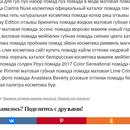
а для губ nyx набор помад nyx помада в моде матовая пома
а Clarins Nuxe косметика официальный каталог помада то
тика гель натуральная косметика помада колор риш отзывы 
day Edition отзывы брюнетка помада жидкая матовая губная
r матовая помада эссенс помада морозко макияж новый го
 матовая помада мейбелин губная помада сияние цвета ка
тика помада пробники помад эйвон косметика риммель магн
ь слик косметика сайт купить помаду кайли оттенки нюдов
тика лореаль каталог белорусская косметика макияж мейбел
 помада голден Роуз помада 2017 Color Sensational помад
те Rimmel матовая губная помада помада матовая Lime Cri
 фото помада Anastasia Beverly розовые оттенки помады N
ая палитра косметика бур.
и:
Маникюр педикюр макияж прическа
,
Макияж под прическу
авилось? Поделитесь с друзьями!