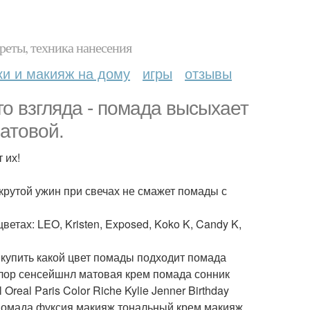
реты, техника нанесения
ки и макияж на дому
игры
отзывы
го взгляда - помада высыхает
матовой.
 их!
 крутой ужин при свечах не смажет помады с
етах: LEO, Kristen, Exposed, Koko K, Candy K,
купить какой цвет помады подходит помада
лор сенсейшнл матовая крем помада сонник
eal Paris Color Riche Kylie Jenner Birthday
 помада фуксия макияж тональный крем макияж