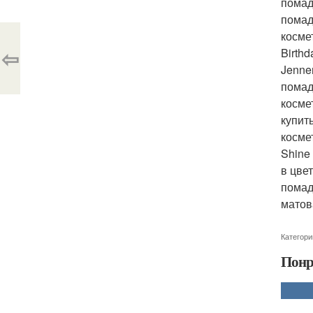
помад
помад
косме
⇦
Birth
Jenne
помад
косме
купит
косме
Shine
в цве
помад
матов
Категори
Понр