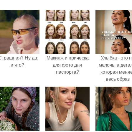
Страшная? Ну да,
Макияж и прическа
Улыбка - это 
и что?
для фото для
мелочь, а детал
паспорта?
которая меня
весь образ
человека.