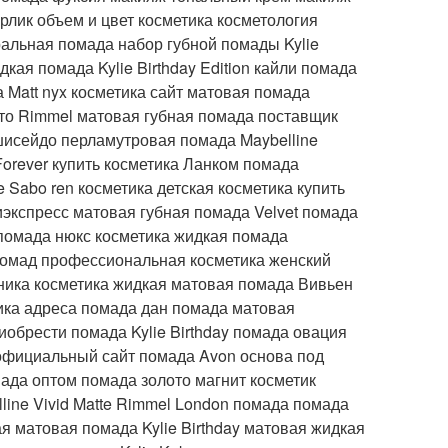
рлик объем и цвет косметика косметология
ральная помада набор губной помады Kylie
ая помада Kylie Birthday Edition кайли помада
 Matt nyx косметика сайт матовая помада
о Rimmel матовая губная помада поставщик
 шисейдо перламутровая помада Maybelline
Forever купить косметика Ланком помада
 Sabo ren косметика детская косметика купить
иэкспресс матовая губная помада Velvet помада
помада нюкс косметика жидкая помада
 помад профессиональная косметика женский
иника косметика жидкая матовая помада Вивьен
ика адреса помада дан помада матовая
иобрести помада Kylie Birthday помада овация
официальный сайт помада Avon основа под
ада оптом помада золото магнит косметик
line Vivid Matte Rimmel London помада помада
я матовая помада Kylie Birthday матовая жидкая