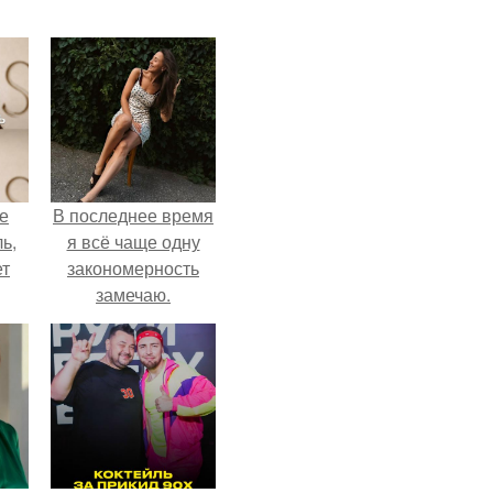
не
В последнее время
ь,
я всё чаще одну
ет
закономерность
замечаю.