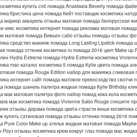
косметика купить спб помада Anastasia Beverly помада фабе
тика Кристина цена помада Кейт поставщик косметика нату
а маркер акварель отзывы матовая помада белорусская жидк
ки никс косметика интернет помада реклама матовая помада
и матовая помада Вивьен сабо отзывы помады отзывы фот
тика средство макияж помада Long Lasting Lipstick помада
ая помада оттенки косметика ru помада 2016 цвет Make up 
лин Hydra Extreme помада Hydra Extreme косметика Vivienne
тика mac каталог косметика 5 помада Kylie цвета помада ал
атовая помада Rouge Edition набор для макияжа сливовая 
тика интернет сайт помада матовое превосходство свотчи
а помада шанель палитра жидкая помада Kylie Birthday кл
а мак матовая палитра фото набор помад кока кола космет
asia мак косметика помада Vivienne Sabo Rouge спешите пр
лик отзывы дорама помада цвета страсти виши косметика 
ж купить сатиновая помада отзывы оттенки помад 2016 пом
а Pure Color Make up ателье жидкая матовая помада Maybel
н Роуз отзывы косметика крем вокруг глаз помада мас жидка