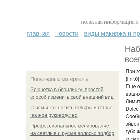
полезная информация о 
главная
новости
виды макияжа и пр
Наб
все
При э
{link0}
Популярные материалы
Еще о
Брюнетка в блондинку: простой
ваших
способ изменить свой внешний вид
Лимит
С чем и как носить гольфы и гетры:
Dolce
полное руководство
Сообщ
эйвон
Профессиональное мелирование
губа 
на светлые и русые волосы: подбор
косме