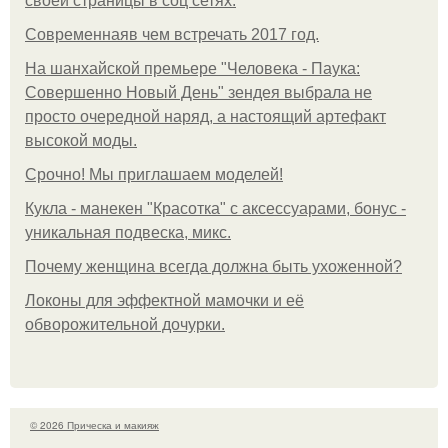
своей страницы в соц сетях.
Современнаяв чем встречать 2017 год.
На шанхайской премьере "Человека - Паука:
Совершенно Новый День" зендея выбрала не
просто очередной наряд, а настоящий артефакт
высокой моды.
Срочно! Мы приглашаем моделей!
Кукла - манекен "Красотка" с аксессуарами, бонус -
уникальная подвеска, микс.
Почему женщина всегда должна быть ухоженной?
Локоны для эффектной мамочки и её
обворожительной дочурки.
© 2026 Прическа и макияж