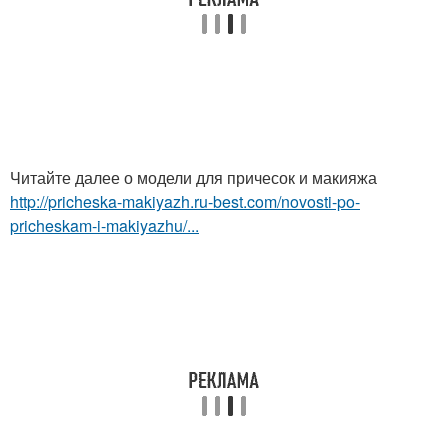
Читайте далее о модели для причесок и макияжа
http://pricheska-makiyazh.ru-best.com/novosti-po-
pricheskam-i-makiyazhu/...