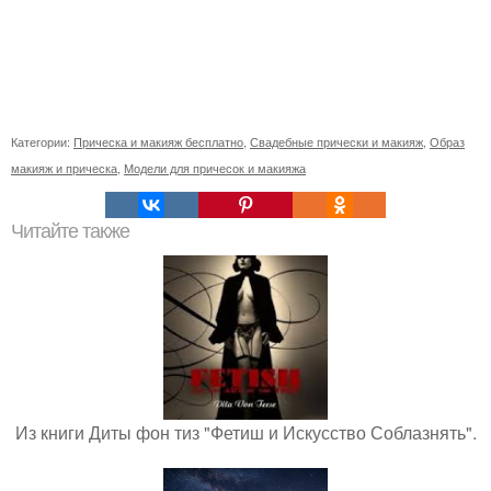
Категории:
Прическа и макияж бесплатно
,
Свадебные прически и макияж
,
Образ
макияж и прическа
,
Модели для причесок и макияжа
Читайте также
Из книги Диты фон тиз "Фетиш и Искусство Соблазнять".