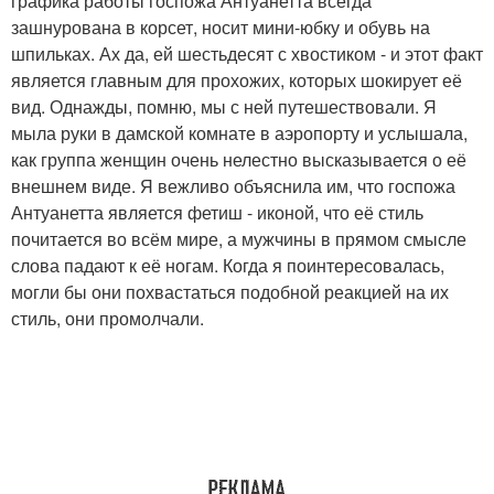
графика работы госпожа Антуанетта всегда
зашнурована в корсет, носит мини-юбку и обувь на
шпильках. Ах да, ей шестьдесят с хвостиком - и этот факт
является главным для прохожих, которых шокирует её
вид. Однажды, помню, мы с ней путешествовали. Я
мыла руки в дамской комнате в аэропорту и услышала,
как группа женщин очень нелестно высказывается о её
внешнем виде. Я вежливо объяснила им, что госпожа
Антуанетта является фетиш - иконой, что её стиль
почитается во всём мире, а мужчины в прямом смысле
слова падают к её ногам. Когда я поинтересовалась,
могли бы они похвастаться подобной реакцией на их
стиль, они промолчали.