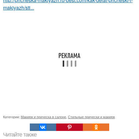
http://pricheska-makiyazh.ru-best.com/kak-delat-pricheski-i-
makiyazh/sti...
Категории:
Макияж и прическа в салоне
,
Стильные прически и макияж
Читайте также