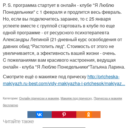
P. S. программа стартует в онлайн - клубе "Я Люблю
Понедельники" с 1 февраля и продлится весь февраль.
Но, если вы подключитесь заранее, то с 25 января
успеете вместе с группой стартовать в клубе по еще
одной программе - от ресурсного психотерапевта
Александры Лепиной (21-дневный курс освободения от
давних обид "Растопить лед". Стоимость от этого не
увеличивается, а эфективность вашей жизни - очень.
C пожеланиями вам красивого настроения, ведущая
онлайн - клуба "Я Люблю Понедельники"Татьяна Ларина.
Смотрите ещё о макияже под прическу
http://pricheska-
makiyazh.ru-best.com/vidy-makiyazha-i-prichesok/makiyaz...
Категории:
Онлайн прически и макияж
,
Макияж под прическу
,
Прическа и макияж
бесплатно
Читайте также