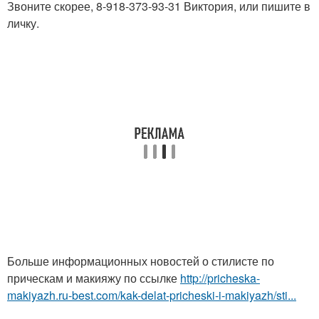
Звоните скорее, 8-918-373-93-31 Виктория, или пишите в
личку.
Больше информационных новостей о стилисте по
прическам и макияжу по ссылке
http://pricheska-
makiyazh.ru-best.com/kak-delat-pricheski-i-makiyazh/sti...