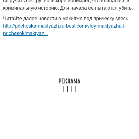
выручить сестру, но вскоре понимает, что вляпалась в
криминальную историю. Для начала ее пытаются убить.
Читайте далее новости о макияже под прическу здесь
http://pricheska-makiyazh.ru-best.com/vidy-makiyazha-i-
prichesok/makiyaz...