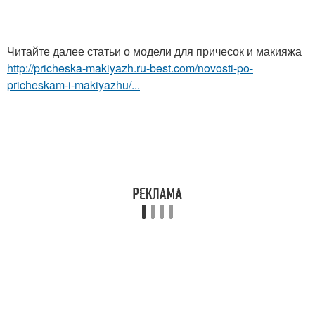
Читайте далее статьи о модели для причесок и макияжа
http://pricheska-makiyazh.ru-best.com/novosti-po-
pricheskam-i-makiyazhu/...