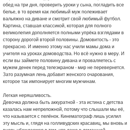
обед на три дня, проверить уроки у сына, погладить все
белье, в то время как любимый муж полеживает
вальяжно на диване и смотрит свой любимый футбол.
Картина, ставшая классикой, которая для полного
великолепия дополняется полными упрёка взглядами в
сторону дорогой второй половины. Домовитость - это
прекрасно. И именно этому нас учили мамы дома и
учителя на уроках домоводства. Но всё нужно в меру. И
если вы займете половину дивана и проваляетесь с
мужем денек перед телеэкраном - мир не перевернется.
Зато разумная лень добавит женского очарования,
которое так импонирует многим мужчинам.
Легкая неряшливость.
Девочка должна быть аккуратной - эта истина с детства
казалась нам непреложной, потому что слышали мы её,
что называется с пелёнок. Кинематограф лишь усилил
эту мысль и, глядя на голливудских красавиц, мы вновь и
вновь убеждаемся в том, что даже в домашней