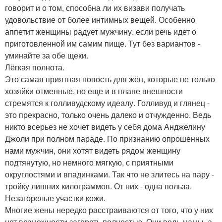
говорит и о том, способна ли их визави получать
удовольствие от более интимных вещей. Особенно
аппетит женщины радует мужчину, если речь идет о
приготовленной им самим пище. Тут без вариантов -
уминайте за обе щеки.
Лёгкая полнота.
Это самая приятная новость для жён, которые не только
хозяйки отменные, но еще и в плане внешности
стремятся к голливудскому идеалу. Голливуд и глянец -
это прекрасно, только очень далеко и отчужденно. Ведь
никто всерьез не хочет видеть у себя дома Анджелину
Джоли при полном параде. По признанию опрошенных
нами мужчин, они хотят видеть рядом женщину
подтянутую, но немного мягкую, с приятными
округлостями и впадинками. Так что не злитесь на пару -
тройку лишних килограммов. От них - одна польза.
Незагорелые участки кожи.
Многие жены нередко расстраиваются от того, что у них
нет возможности загореть полностью. Они ведь мамы, а