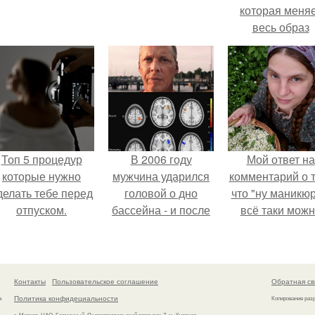
которая меня
весь образ
человека.
Топ 5 процедур
В 2006 году
Мой ответ на
которые нужно
мужчина ударился
комментарий о т
делать тебе перед
головой о дно
что "ну маникюр
отпуском.
бассейна - и после
всё таки мож
этого его жизнь
было бы сделат
изменилась самым
странным образом.
Контакты
Пользовательское соглашение
Обратная св
Политика конфидециальности
а
Копирование раз
г. Москва, ЦАО, Басманный, Яковоапостольский переулок 7, м. Курская