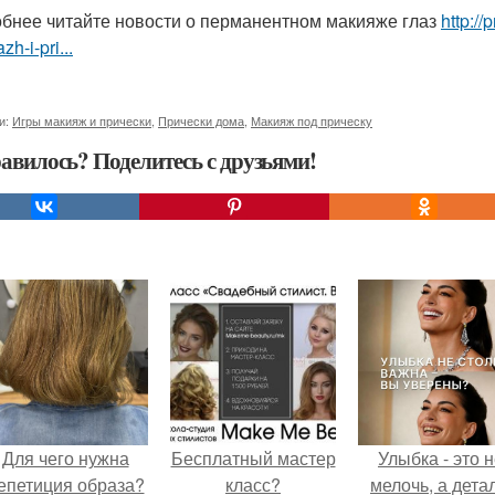
бнее читайте новости о перманентном макияже глаз
http://
zh-i-pri...
и:
Игры макияж и прически
,
Прически дома
,
Макияж под прическу
авилось? Поделитесь с друзьями!
Для чего нужна
Бесплатный мастер
Улыбка - это 
епетиция образа?
класс?
мелочь, а детал