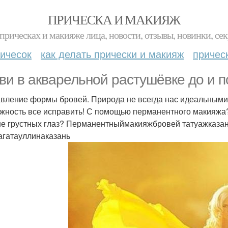
ПРИЧЕСКА И МАКИЯЖ
прическах и макияже лица, новости, отзывы, новинки, сек
ичесок
как делать прически и макияж
причес
ви в акварельной растушёвке до и 
вление формы бровей. Природа не всегда нас идеальными
жность все исправить! С помощью перманентного макияжа?
е грустных глаз? Перманентныймакияжбровей татуажказа
агатауллинаказань