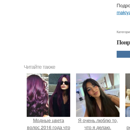
Подро
makiya
Категори
Понр
Читайте также
Модные цвета
Я очень люблю то,
волос 2016 года что
что я делаю.
р