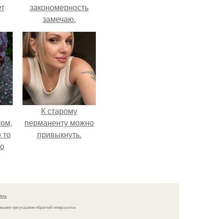
ет
закономерность
замечаю.
К старому
ом,
перманенту можно
 то
привыкнуть.
но
ь.
язь
решено при указании обратной гиперссылки.