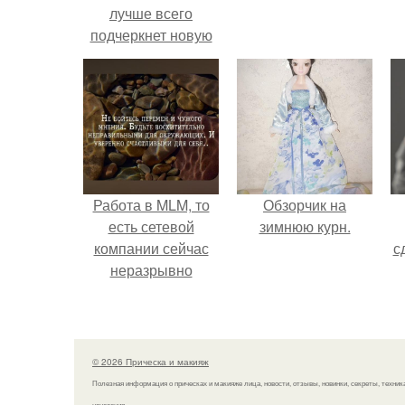
лучше всего
подчеркнет новую
модную стрижку?
Работа в MLM, то
Обзорчик на
есть сетевой
зимнюю курн.
компании сейчас
с
неразрывно
связана с создание
своего контента,
своей страницы в
соц сетях.
© 2026 Прическа и макияж
Полезная информация о прическах и макияже лица, новости, отзывы, новинки, секреты, техник
нанесения