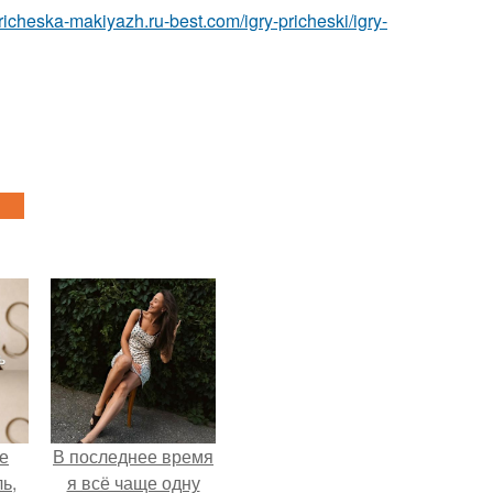
pricheska-makiyazh.ru-best.com/igry-pricheski/igry-
не
В последнее время
ь,
я всё чаще одну