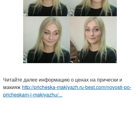
Читайте далее информацию о ценах на прически и
макияж
http://pricheska-makiyazh.ru-best.com/novosti-po-
pricheskam-i-makiyazhu/...