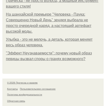
Прическа - не просто волосы, а мощный инструмент
вашего стиля!
На шанхайской премьере "Человека - Паука:
Совершенно Новый День" зендея выбрала не
просто очередной наряд, а настоящий артефакт
высокой моды.
Улыбка - это не мелочь, а деталь, которая меняет
весь образ человека.
"Эффект Неузнаваемости": почему новый образ
певицы вызвал споры о гранях возможного?
© 2026 Прическа и макияж
Контакты
Пользовательское соглашение
Политика конфидециальности
Обратная связь