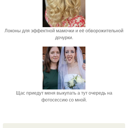
Локоны для эффектной мамочки и её обворожительной
дочурки.
Щас приедут меня выкупать а тут очередь на
фотосессию со мной.