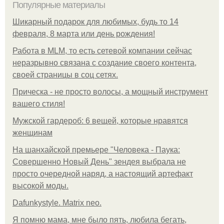
Популярные материалы
Шикарный подарок для любимых, будь то 14
февраля, 8 марта или день рождения!
Работа в MLM, то есть сетевой компании сейчас
неразрывно связана с создание своего контента,
своей страницы в соц сетях.
Прическа - не просто волосы, а мощный инструмент
вашего стиля!
Мужской гардероб: 6 вещей, которые нравятся
женщинам
На шанхайской премьере "Человека - Паука:
Совершенно Новый День" зендея выбрала не
просто очередной наряд, а настоящий артефакт
высокой моды.
Dafunkystyle. Matrix neo.
Я помню мама, мне было пять, любила бегать,