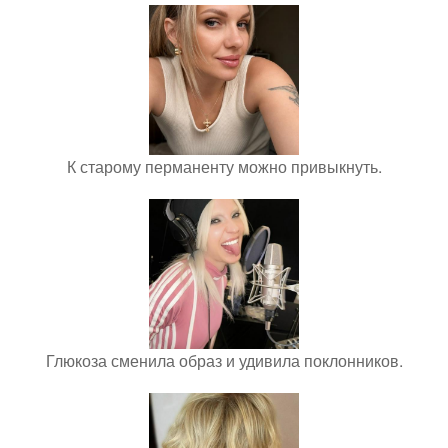
К старому перманенту можно привыкнуть.
Глюкоза сменила образ и удивила поклонников.