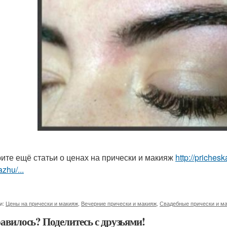
ите ещё статьи о ценах на прически и макияж
http://priches
zhu/...
и:
Цены на прически и макияж
,
Вечерние прически и макияж
,
Свадебные прически и м
авилось? Поделитесь с друзьями!