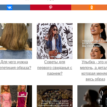
Для чего нужна
Советы для
Улыбка - это 
епетиция образа?
первого свиданья с
мелочь, а детал
парнем?
которая меня
весь образ
человека.