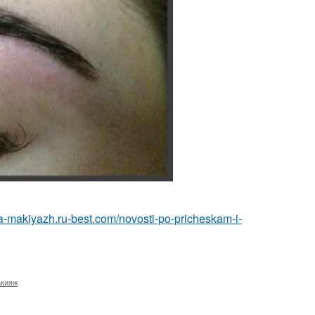
ka-makiyazh.ru-best.com/novosti-po-pricheskam-i-
акияж