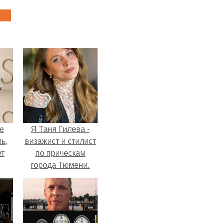
не
Я Таня Гилева -
ь,
визажист и стилист
ет
по прическам
города Тюмени.