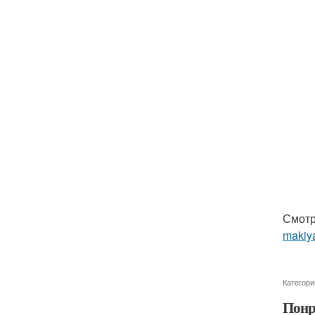
Смотр
makiya
Категори
Понр