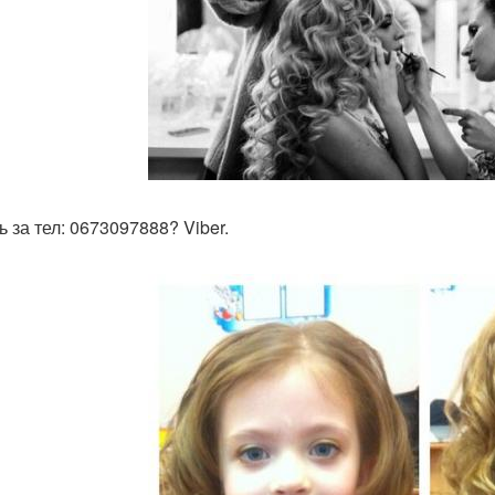
 за тел: 0673097888? Viber.