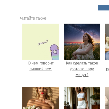
Читайте также
О чем говорит
Как сделать такое
лишний вес.
фото за пару
р
минут?