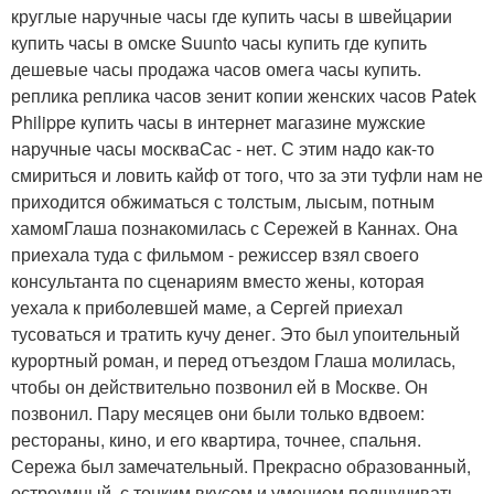
круглые наручные часы где купить часы в швейцарии
купить часы в омске Suunto часы купить где купить
дешевые часы продажа часов омега часы купить.
реплика реплика часов зенит копии женских часов Patek
Philippe купить часы в интернет магазине мужские
наручные часы москваСас - нет. С этим надо как-то
смириться и ловить кайф от того, что за эти туфли нам не
приходится обжиматься с толстым, лысым, потным
хамомГлаша познакомилась с Сережей в Каннах. Она
приехала туда с фильмом - режиссер взял своего
консультанта по сценариям вместо жены, которая
уехала к приболевшей маме, а Сергей приехал
тусоваться и тратить кучу денег. Это был упоительный
курортный роман, и перед отъездом Глаша молилась,
чтобы он действительно позвонил ей в Москве. Он
позвонил. Пару месяцев они были только вдвоем:
рестораны, кино, и его квартира, точнее, спальня.
Сережа был замечательный. Прекрасно образованный,
остроумный, с тонким вкусом и умением подшучивать