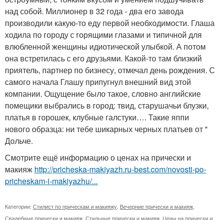
над собой. Миллионер в 32 года - два его завода
производили какую-то еду первой необходимости. Глаша
ходила по городу с горящими глазами и типичной для
влюбленной женщины идиотической улыбкой. А потом
она встретилась с его друзьями. Какой-то там близкий
приятель, партнер по бизнесу, отмечал день рождения. С
самого начала Глашу припугнул внешний вид этой
компании. Ощущение было такое, словно английские
помещики выбрались в город: твид, старушачьи блузки,
платья в горошек, клубные галстуки…. Такие яппи
нового образца: ни тебе шикарных черных платьев от "
Дольче.
Смотрите ещё информацию о ценах на прически и
макияж
http://pricheska-makiyazh.ru-best.com/novosti-po-
pricheskam-i-makiyazhu/...
Категории:
Стилист по прическам и макияжу
,
Вечерние прически и макияж
,
Свадебные прически и макияж
,
Стильные прически и макияж
,
Цены на прически и