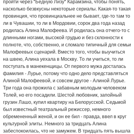
пройти через "Бедную Лизу" Карамзина, чтобы понять,
насколько безвкусны некоторые сериалы. Какая-то такая
провинция, что провинциальнее не бывает, где-то там то
ли в Чувашии, то ли в Мордовии, сорок два года назад
родилась Алина Малофеева. И родилась она отчего-то с
длинными ногами, высокой грудью и без склонности к
полноте, что, собственно, и сломало типичный для семьи
Малофеевых сценарий. Вместо того, чтобы выучиться
на швею, Алина уехала в Москву. То ли учиться, то ли
поступать в манекенщицы. От первого мужа досталась
фамилия - Лурье, потому что одно дело представляться
Алиной Малофеевой, и совсем другое - Алиной Лурье.
Три года она прожила с забавным молодым человеком
Толей, но его посадили. Шестой любовник, запойный
грузин Лашо, купил квартиру на Белорусской. Седьмой
был известный театральный режиссер, немного
обремененный женой, и он ее бил - правда, ввел в круг
культурной элиты. Немного за тридцать Алина
забеспокоилась, что не замужем. В тридцать пять вышла