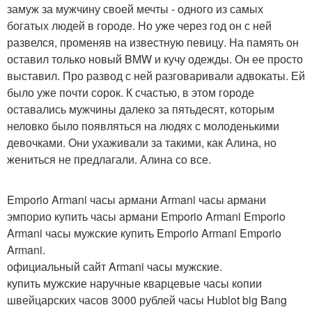
замуж за мужчину своей мечты - одного из самых
богатых людей в городе. Но уже через год он с ней
развелся, променяв на известную певицу. На память он
оставил только новый BMW и кучу одежды. Он ее просто
выставил. Про развод с ней разговаривали адвокаты. Ей
было уже почти сорок. К счастью, в этом городе
оставались мужчины далеко за пятьдесят, которым
неловко было появляться на людях с молоденькими
девочками. Они ухаживали за такими, как Алина, но
жениться не предлагали. Алина со все.
Emporio Armani часы армани Armani часы армани
эмпорио купить часы армани Emporio Armani Emporio
Armani часы мужские купить Emporio Armani Emporio
Armani.
официальный сайт Armani часы мужские.
купить мужские наручные кварцевые часы копии
швейцарских часов 3000 рублей часы Hublot big Bang