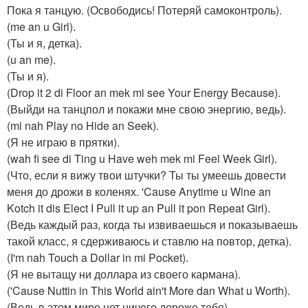
Пока я танцую. (Освободись! Потеряй самоконтроль).
(me an u Girl).
(Ты и я, детка).
(u an me).
(Ты и я).
(Drop it 2 di Floor an mek mi see Your Energy Because).
(Выйди на танцпол и покажи мне свою энергию, ведь).
(mi nah Play no Hide an Seek).
(Я не играю в прятки).
(wah fi see di Ting u Have weh mek mi Feel Week Girl).
(Что, если я вижу твои штучки? Ты ты умеешь довести
меня до дрожи в коленях. 'Cause Anytime u Wine an
Kotch it dis Elect I Pull it up an Pull it pon Repeat Girl).
(Ведь каждый раз, когда ты извиваешься и показываешь
такой класс, я сдерживаюсь и ставлю на повтор, детка).
(I'm nah Touch a Dollar in mi Pocket).
(Я не вытащу ни доллара из своего кармана).
('Cause Nuttin in This World ain't More dan What u Worth).
(Ведь в этом мире нет ничего дороже тебя).