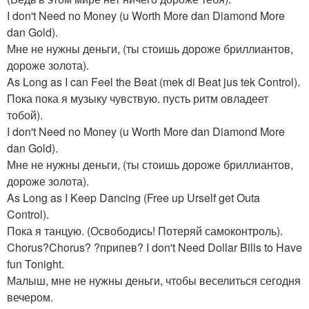
I don't Need no Money (u Worth More dan Diamond More
dan Gold).
Мне не нужны деньги, (ты стоишь дороже бриллиантов,
дороже золота).
As Long as I can Feel the Beat (mek di Beat jus tek Control).
Пока пока я музыку чувствую. пусть ритм овладеет
тобой).
I don't Need no Money (u Worth More dan Diamond More
dan Gold).
Мне не нужны деньги, (ты стоишь дороже бриллиантов,
дороже золота).
As Long as I Keep Dancing (Free up Urself get Outa
Control).
Пока я танцую. (Освободись! Потеряй самоконтроль).
Chorus?Chorus? ?припев? I don't Need Dollar Bills to Have
fun Tonight.
Малыш, мне не нужны деньги, чтобы веселиться сегодня
вечером.