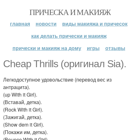
ПРИЧЕСКА И МАКИЯЖ
главная
новости
виды макияжа и причесок
как делать прически и макияж
прически и макияж на дому
игры
отзывы
Cheap Thrills (оригинал Sia).
Легкодоступное удовольствие (перевод вес из
антрацита).
(up With it Girl).
(Вставай, детка).
(Rock With it Girl).
(Зажигай, детка).
(Show dem it Girl).
(Покажи им, детка).
(Bounce With it Girl).