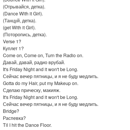
(Отрывайся, детка).
(Dance With it Girl).
(Танцуй, детка).
(get With it Girl).
(Поторопись, детка).
Verse 1?
Куплет 1?
Come on, Come on, Turn the Radio on.
Давай, давай, радио врубай.
It's Friday Night and it won't be Long.
Сейчас вечер пятницы, и я не буду медлить.
Gotta do my Hair, put my Makeup on.
Сделаю прическу, макияж.
It's Friday Night and it won't be Long.
Сейчас вечер пятницы, и я не буду медлить.
Bridge?
Распевка?
Til I hit the Dance Floor.