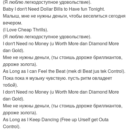
(Я люблю легкодоступное удовольствие).
Baby I don't Need Dollar Bills to Have fun Tonight.
Малыш, мне не нужны деньги, чтобы веселиться сегодня
вечером.
(I Love Cheap Thrills).
(Я люблю легкодоступное удовольствие).
I don't Need no Money (u Worth More dan Diamond More
dan Gold).
Мне не нужны деньги, (ты стоишь дороже бриллиантов,
дороже золота).
As Long as I can Feel the Beat (mek di Beat jus tek Control).
Пока пока я музыку чувствую. пусть ритм овладеет
тобой).
I don't Need no Money (u Worth More dan Diamond More
dan Gold).
Мне не нужны деньги, (ты стоишь дороже бриллиантов,
дороже золота).
As Long as I Keep Dancing (Free up Urself get Outa
Control).