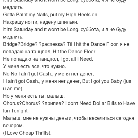
медлить.
Gotta Paint my Nails, put my High Heels on.
Накрашу ногти, надену шпильки.
It'It's Saturday and it won't be Long. суббота, и я не буду
медлить.
Bridge?Bridge? ?распевка? Til I hit the Dance Floor. я не
попадаю на танцпол, Hit the Dance Floor.
Не попадаю на танцпол, I got all I Need.
У меня есть все, что нужно.
No No I ain't got Cash., у меня нет денег.
I I ain't got Cash., у меня нет денег, But I got you Baby (jus
u an me).
Но у меня есть ты, малыш.
Chorus?Chorus? ?припев? I don't Need Dollar Bills to Have
fun Tonight.
Малыш, мне не нужны деньги, чтобы веселиться сегодня
вечером.
(I Love Cheap Thrills).