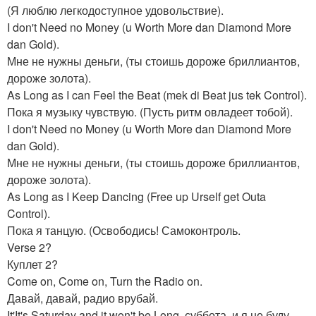
(Я люблю легкодоступное удовольствие).
I don't Need no Money (u Worth More dan Diamond More
dan Gold).
Мне не нужны деньги, (ты стоишь дороже бриллиантов,
дороже золота).
As Long as I can Feel the Beat (mek di Beat jus tek Control).
Пока я музыку чувствую. (Пусть ритм овладеет тобой).
I don't Need no Money (u Worth More dan Diamond More
dan Gold).
Мне не нужны деньги, (ты стоишь дороже бриллиантов,
дороже золота).
As Long as I Keep Dancing (Free up Urself get Outa
Control).
Пока я танцую. (Освободись! Самоконтроль.
Verse 2?
Куплет 2?
Come on, Come on, Turn the Radio on.
Давай, давай, радио врубай.
It'It's Saturday and it won't be Long. суббота, и я не буду