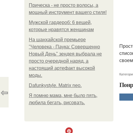
Прическа - не просто волосы, а
мощный инструмент вашего стиля!
Мужской гардероб: 6 вещей,
которые нравятся женщинам
На шанхайской премьере
Прост
"Человека - Паука: Совершенно
списо
Новый День" зендея выбрала не
своем
просто очередной наряд, а
настоящий артефакт высокой
Категори
моды.
Понр
Dafunkystyle. Matrix neo.
⇦
Я помню мама, мне было пять,
любила бегать, рисовать.