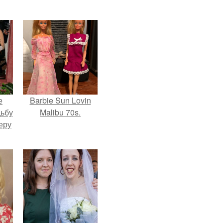
е
Barbie Sun Lovin
дьбу
Malibu 70s.
еру