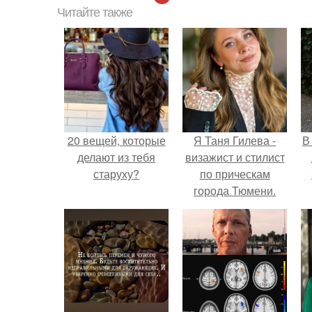
Читайте также
20 вещей, которые
Я Таня Гилева -
В
делают из тебя
визажист и стилист
старуху?
по прическам
города Тюмени.