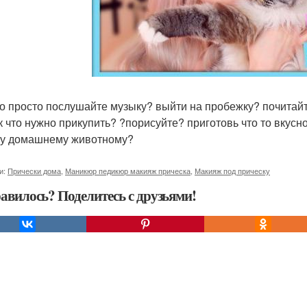
о просто послушайте музыку? выйти на пробежку? почитайт
к что нужно прикупить? ?порисуйте? приготовь что то вкусн
у домашнему животному?
и:
Прически дома
,
Маникюр педикюр макияж прическа
,
Макияж под прическу
авилось? Поделитесь с друзьями!