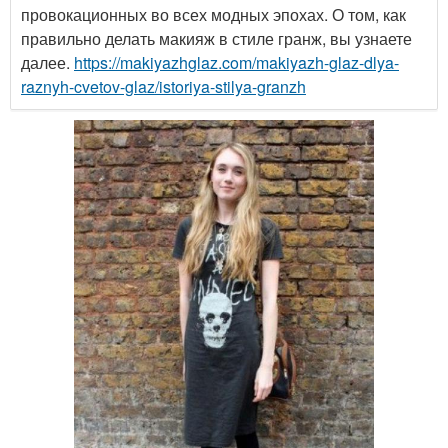
провокационных во всех модных эпохах. О том, как
правильно делать макияж в стиле гранж, вы узнаете
далее.
https://makiyazhglaz.com/makiyazh-glaz-dlya-
raznyh-cvetov-glaz/istoriya-stilya-granzh