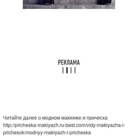
Читайте далее о модном макияже и прическа
http://pricheska-makiyazh.ru-best.com/vidy-makiyazha-i-
prichesok/modnyy-makiyazh-i-pricheska