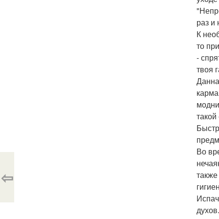
"Непр
раз и
К нео
то пр
- спря
твоя 
Данна
карма
модни
такой
Быстр
предм
Во вр
нечая
⇦
также
гигие
Испач
духов