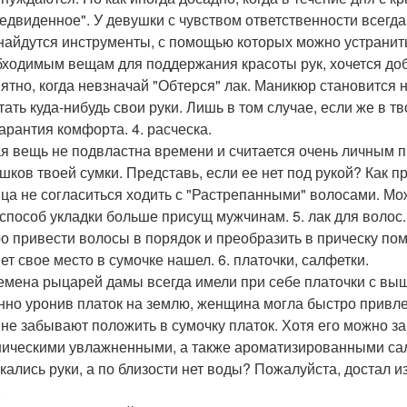
едвиденное". У девушки с чувством ответственности всегда
 найдутся инструменты, с помощью которых можно устранить 
бходимым вещам для поддержания красоты рук, хочется добав
иятно, когда невзначай "Обтерся" лак. Маникюр становитс
тать куда-нибудь свои руки. Лишь в том случае, если же в т
гарантия комфорта. 4. расческа.
я вещь не подвластна времени и считается очень личным п
шков твоей сумки. Представь, если ее нет под рукой? Как п
ца не согласиться ходить с "Растрепанными" волосами. Мож
 способ укладки больше присущ мужчинам. 5. лак для волос.
о привести волосы в порядок и преобразить в прическу пом
ет свое место в сумочке нашел. 6. платочки, салфетки.
емена рыцарей дамы всегда имели при себе платочки с вы
нно уронив платок на землю, женщина могла быстро привл
 не забывают положить в сумочку платок. Хотя его можно 
ническими увлажненными, а также ароматизированными салф
кались руки, а по близости нет воды? Пожалуйста, достал из
.