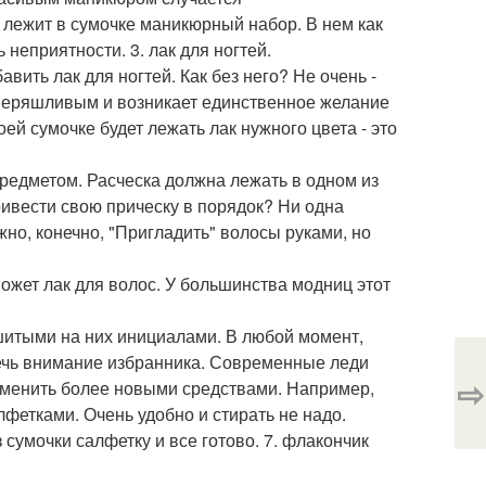
 лежит в сумочке маникюрный набор. В нем как
неприятности. 3. лак для ногтей.
ить лак для ногтей. Как без него? Не очень -
я неряшливым и возникает единственное желание
воей сумочке будет лежать лак нужного цвета - это
редметом. Расческа должна лежать в одном из
ривести свою прическу в порядок? Ни одна
но, конечно, "Пригладить" волосы руками, но
ожет лак для волос. У большинства модниц этот
шитыми на них инициалами. В любой момент,
ечь внимание избранника. Современные леди
⇨
заменить более новыми средствами. Например,
етками. Очень удобно и стирать не надо.
 сумочки салфетку и все готово. 7. флакончик