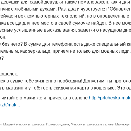
 девушки для самой девушки также немаловажен, как и для
нчик с любимыми духами. Раз, два и чувствуется "Обновлени
сейчас и век компьютерных технологий, но в определенные 
ка всегда для нее место в своей сумочке найдет. В нее мож
есные услышанные высказывания, заметки о насущном дне 
он.
е без него? В сумке для телефона есть даже специальный 
тельным, как зеркальце, причем не только для модных леди,
а?
Кошелек.
ек в сумке тебе жизненно необходим! Допустим, ты проголод
 в магазин и у тебя есть скидочная карта в кошельке. Это 
 читайте о макияже и прическа в салоне
http://pricheska-mak
zh/mak...
и:
Модный макияж и прическа
,
Прически дома
,
Макияж и прическа в салоне
,
Маникюр п