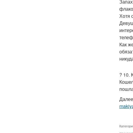
Запах
флако
Хотя 
Девуш
интер
телеф
Как ж
обяза
никуд
? 10. 
Кошел
пошла
Далее
makiya
Категори