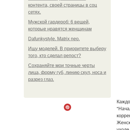
контента, своей страницы в соц
сетях.
Мужской гардероб: 6 вещей,
которые нравятся женщинам
Dafunkystyle. Matrix neo.
Ищу моделей. В приоритете выберу
того, кто сделал репост?
Сохраняйте мои точные черты
лица, форму губ, линию скул, носа и
разрез глаз.
Каждо
"Нача
корре
Женск
уходе