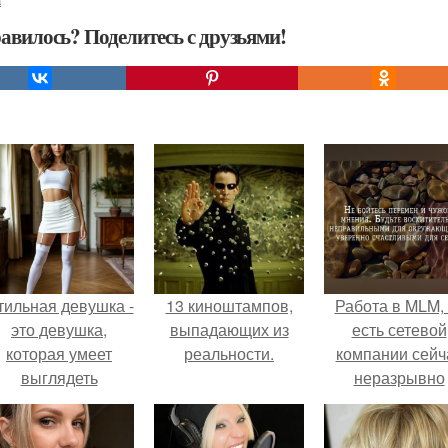
а
авилось? Поделитесь с друзьями!
тильная девушка -
13 киноштампов,
Работа в MLM, 
это девушка,
выпадающих из
есть сетевой
которая умеет
реальности.
компании сейч
выглядеть
неразрывно
привлекательно и
связана с созда
легантно в любои
своего контент