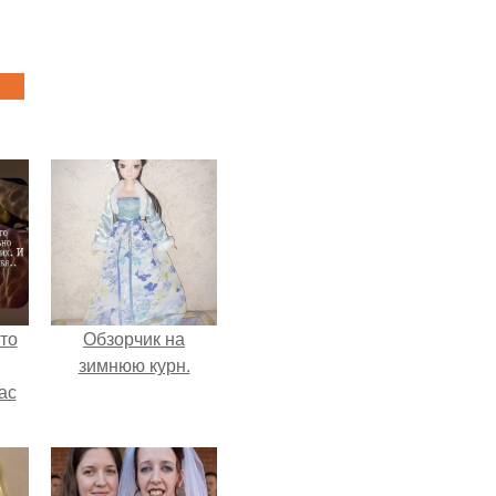
то
Обзорчик на
зимнюю курн.
ас
ние
а,