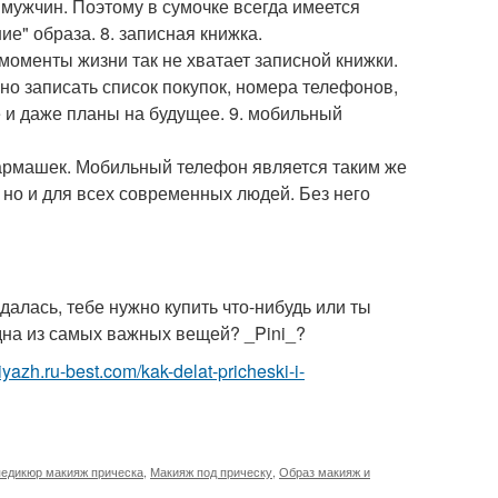
 мужчин. Поэтому в сумочке всегда имеется
е" образа. 8. записная книжка.
моменты жизни так не хватает записной книжки.
но записать список покупок, номера телефонов,
и даже планы на будущее. 9. мобильный
кармашек. Мобильный телефон является таким же
 но и для всех современных людей. Без него
алась, тебе нужно купить что-нибудь или ты
одна из самых важных вещей? _Pini_?
iyazh.ru-best.com/kak-delat-pricheski-i-
едикюр макияж прическа
,
Макияж под прическу
,
Образ макияж и