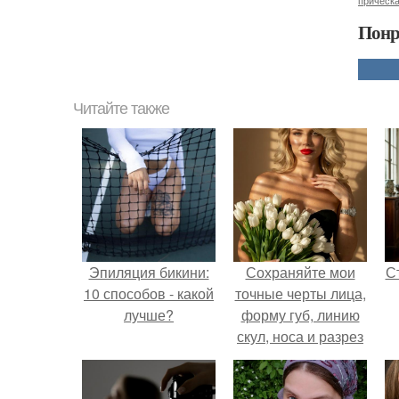
прическ
Понр
Читайте также
Эпиляция бикини:
Сохраняйте мои
С
10 способов - какой
точные черты лица,
лучше?
форму губ, линию
скул, носа и разрез
глаз.
э