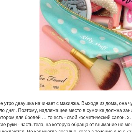
е утро деаушка начинает с макияжа. Выходя из дома, она чу
ло дня". Поэтому, надлежащее место в сумочке должна зани
ктором для бровей … то есть - свой косметический салон. 2
ие руки - часть тела, на которую обращают внимание не ме
 нуждаются. Но как иногда досадно, когда в течение дня с 