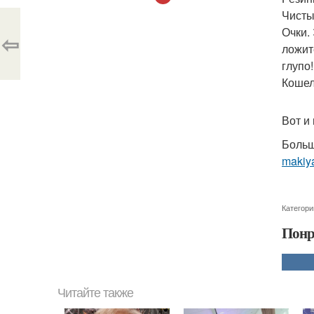
Чисты
Очки. 
⇦
ложит
глупо!
Кошеле
Вот и
Больш
makiya
Категори
Понр
Читайте также