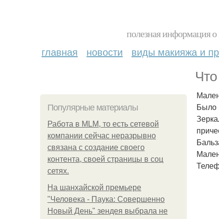
полезная информация о 
главная
новости
виды макияжа и пр
Что
Мален
Было 
Популярные материалы
Зерка
Работа в MLM, то есть сетевой
приче
компании сейчас неразрывно
Бальза
связана с создание своего
Мален
контента, своей страницы в соц
Телеф
сетях.
На шанхайской премьере
"Человека - Паука: Совершенно
Новый День" зендея выбрала не