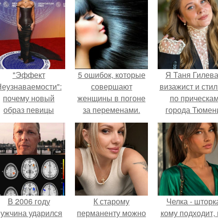
"Эффект
5 ошибок, которые
Я Таня Гилева
еузнаваемости":
совершают
визажист и стил
почему новый
женщины в погоне
по прическа
образ певицы
за переменами.
города Тюмен
вызвал споры о
гранях
возможного?
В 2006 году
К старому
Челка - шторк
ужчина ударился
перманенту можно
кому подходит, 