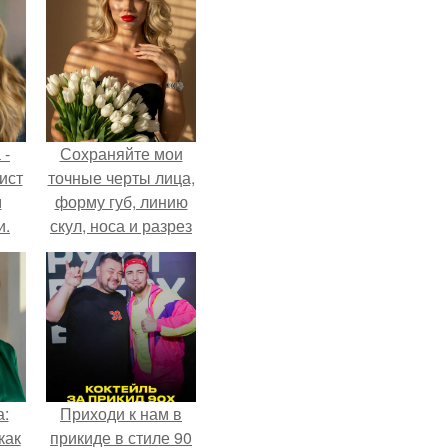
 -
Сохраняйте мои
ист
точные черты лица,
м
форму губ, линию
и.
скул, носа и разрез
глаз.
а:
Приходи к нам в
как
прикиде в стиле 90