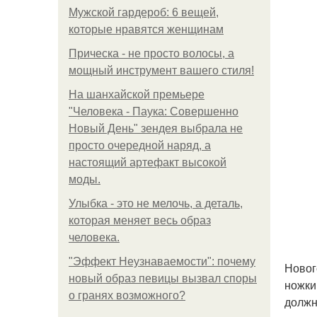
Мужской гардероб: 6 вещей,
которые нравятся женщинам
Прическа - не просто волосы, а
мощный инструмент вашего стиля!
На шанхайской премьере
"Человека - Паука: Совершенно
Новый День" зендея выбрала не
просто очередной наряд, а
настоящий артефакт высокой
моды.
Улыбка - это не мелочь, а деталь,
которая меняет весь образ
человека.
"Эффект Неузнаваемости": почему
Новог
новый образ певицы вызвал споры
ножки
о гранях возможного?
должн