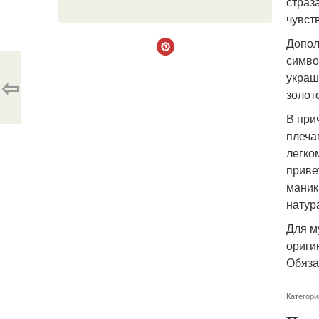
страз
чувст
Допол
симво
украш
⇦
золот
В при
плеча
легко
приве
маник
натур
Для м
ориги
Обяза
Категори