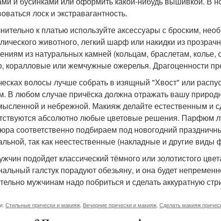
ами и бусинками или оформить какой-нибудь вышивкой. В 
воваться лоск и экстравагантность.
нительно к платью используйте аксессуары с броским, нео
лического животного, легкий шарф или накидки из прозрач
ениям из натуральных камней (кольцам, браслетам, колье, с
о, коралловые или жемчужные ожерелья. Драгоценности пре
ческах волосы лучше собрать в изящный "Хвост" или распус
м. В любом случае причёска должна отражать вашу природн
мысленной и небрежной. Макияж делайте естественным и сд
тствуются абсолютно любые цветовые решения. Парфюм л
юра соответственно подбираем под новогодний праздничны
альной, так как неестественные (накладные и другие виды 
ужчин подойдет классический тёмного или золотистого цве
нальный галстук порадуют обезьяну, и она будет непременно
тельно мужчинам надо побриться и сделать аккуратную стр
и:
Стильные прически и макияж
,
Вечерние прически и макияж
,
Сделать макияж причес