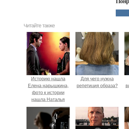
Понр
Читайте также
Историю нашла
Для чего нужна
Елена нарышкина,
репетиция образа?
в
фото к истории
нашла Наталья
Замятина!