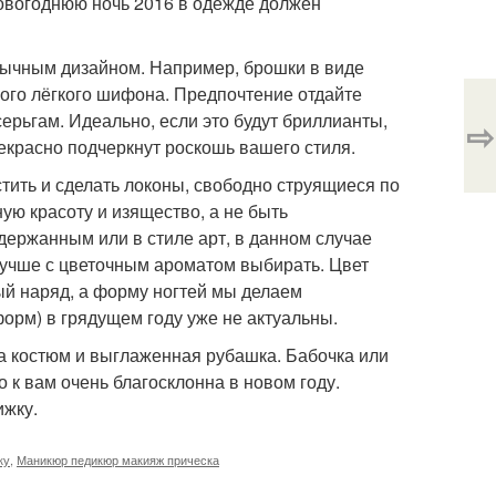
новогоднюю ночь 2016 в одежде должен
бычным дизайном. Например, брошки в виде
ного лёгкого шифона. Предпочтение отдайте
ерьгам. Идеально, если это будут бриллианты,
⇨
красно подчеркнут роскошь вашего стиля.
тить и сделать локоны, свободно струящиеся по
ую красоту и изящество, а не быть
ержанным или в стиле арт, в данном случае
учше с цветочным ароматом выбирать. Цвет
й наряд, а форму ногтей мы делаем
форм) в грядущем году уже не актуальны.
та костюм и выглаженная рубашка. Бабочка или
 к вам очень благосклонна в новом году.
ижку.
ку
,
Маникюр педикюр макияж прическа