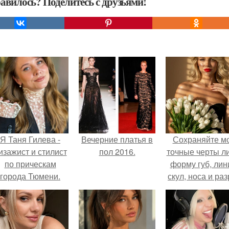
авилось? Поделитесь с друзьями!
Я Таня Гилева -
Вечерние платья в
Сохраняйте м
изажист и стилист
пол 2016.
точные черты ли
по прическам
форму губ, ли
города Тюмени.
скул, носа и раз
глаз.