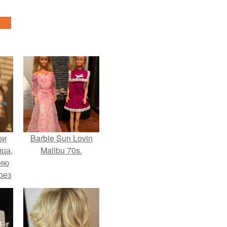
ои
Barbie Sun Lovin
ца,
Malibu 70s.
нию
рез