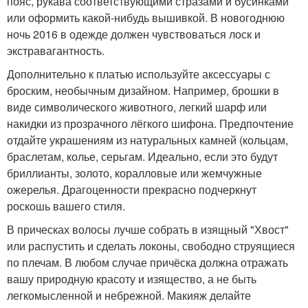
пояс, рукава соответствующими стразами и бусинками
или оформить какой-нибудь вышивкой. В новогоднюю
ночь 2016 в одежде должен чувствоваться лоск и
экстравагантность.
Дополнительно к платью используйте аксессуары с
броским, необычным дизайном. Например, брошки в
виде символического животного, легкий шарф или
накидки из прозрачного лёгкого шифона. Предпочтение
отдайте украшениям из натуральных камней (кольцам,
браслетам, колье, серьгам. Идеально, если это будут
бриллианты, золото, коралловые или жемчужные
ожерелья. Драгоценности прекрасно подчеркнут
роскошь вашего стиля.
В прическах волосы лучше собрать в изящный "Хвост"
или распустить и сделать локоны, свободно струящиеся
по плечам. В любом случае причёска должна отражать
вашу природную красоту и изящество, а не быть
легкомысленной и небрежной. Макияж делайте