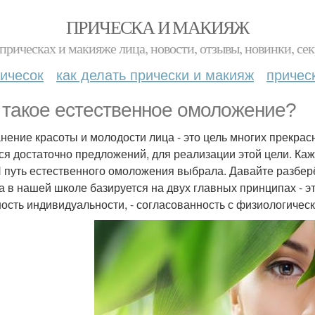
ПРИЧЕСКА И МАКИЯЖ
прическах и макияже лица, новости, отзывы, новинки, сек
ичесок
как делать прически и макияж
причес
 такое естественное омоложение?
нение красоты и молодости лица - это цель многих прекрасн
ся достаточно предложений, для реализации этой цели. К
Я путь естественного омоложения выбрала. Давайте разберё
а в нашей школе базируется на двух главных принципах - эт
ность индивидуальности, - согласованность с физиологиче