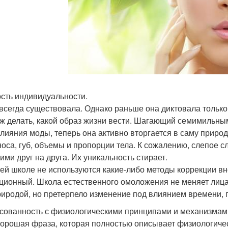
сть индивидуальности.
всегда существовала. Однако раньше она диктовала только 
ж делать, какой образ жизни вести. Шагающий семимильны
влияния моды, теперь она активно вторгается в саму прир
 носа, губ, объемы и пропорции тела. К сожалению, слепое
ими друг на друга. Их уникальность стирает.
ей школе не используются какие-либо методы коррекции в
ционный. Школа естественного омоложения не меняет лица!
риродой, но претерпело изменение под влиянием времени, 
сованность с физиологическими принципами и механизмам
хорошая фраза, которая полностью описывает физиологичес