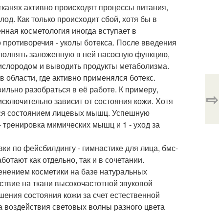
тканях активно происходят процессы питания,
од. Как только происходит сбой, хотя бы в
нная косметология иногда вступает в
 противоречия - уколы ботекса. После введения
полнять заложенную в ней насосную функцию,
кислородом и выводить продукты метаболизма.
 области, где активно применялся ботекс.
ильно разобраться в её работе. К примеру,
⇨
сключительно зависит от состояния кожи. Хотя
ся состоянием лицевых мышц. Успешную
 тренировка мимических мышц и 1 - уход за
и по фейсбилдингу - гимнастике для лица, бмс-
отают как отдельно, так и в сочетании.
енением косметики на базе натуральных
ствие на ткани высокочастотной звуковой
учшения состояния кожи за счет естественной
а воздействия световых волны разного цвета