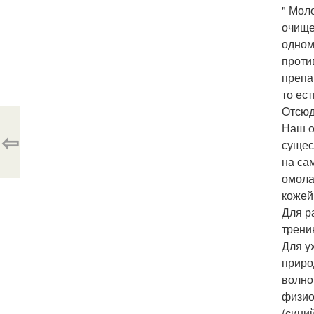
" Мол
очище
одном
проти
препа
то ес
Отсюд
Наш о
⇦
сущес
на са
омола
кожей
Для р
трени
Для у
приро
волно
физио
(сини