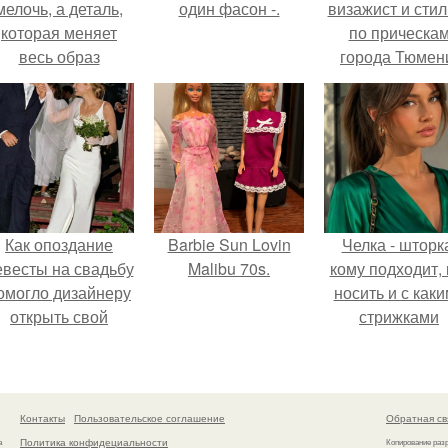
мелочь, а деталь,
один фасон -.
визажист и стил
которая меняет
по прическа
весь образ
города Тюмен
человека.
Как опоздание
Barbie Sun Lovin
Челка - шторк
евесты на свадьбу
Malibu 70s.
кому подходит, 
омогло дизайнеру
носить и с как
открыть свой
стрижками
бренд.
сочетать.
Контакты
Пользовательское соглашение
Обратная св
Политика конфидециальности
а
Копирование раз