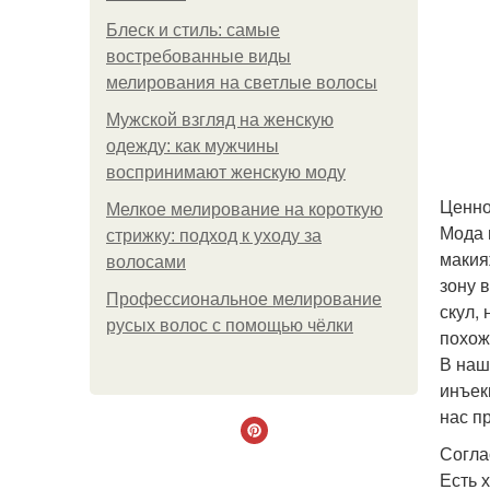
Блеск и стиль: самые
востребованные виды
мелирования на светлые волосы
Мужской взгляд на женскую
одежду: как мужчины
воспринимают женскую моду
Ценно
Мелкое мелирование на короткую
Мода 
стрижку: подход к уходу за
макия
волосами
зону 
Профессиональное мелирование
скул,
русых волос с помощью чёлки
похож
В наш
инъек
нас п
Согла
Есть 