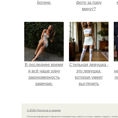
богини.
фото за пару
минут?
В последнее время
Стильная девушка -
я всё чаще одну
это девушка,
н
закономерность
которая умеет
п
замечаю.
выглядеть
привлекательно и
элегантно в любои
ситуации.
© 2026 Прическа и макияж
Полезная информация о прическах и макияже лица, новости, отзывы, новинки, секреты, техник