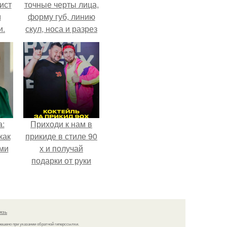
ист
точные черты лица,
м
форму губ, линию
и.
скул, носа и разрез
глаз.
а:
Приходи к нам в
как
прикиде в стиле 90
ими
х и получай
подарки от руки
вверх!
язь
решено при указании обратной гиперссылки.