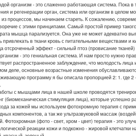
одой организм - это слаженно работающая система. Пока в 
ния и регенерации орган, система или организм в целом мол
 из процессов, мы начинаем стареть. К сожалению, совреме
воречие с этими принципами. Самый простой пример такого
рата мышца парализуется. Она уже не может адекватно вы
ть привлекать в ткани кровь с питательными веществами и 
а отсроченный эффект - сильный птоз (провисание тканей) в
рганизм - это гениальная система. И нам просто нужно прав
твует распространенное заблуждение, что молодость лица и
мом деле, основные возрастные изменения обуславливают
живающую программу я бы описала пропорцией 2: 1. где 2 -
.
аботы с мышцами лица в нашей школе проводятся тренировк
нг (биомеханическая стимуляция лица), которые успешно раб
хода за кожей мы используем фотохромную терапия с прим
дных компонентов, а так же ультразвуковой массаж (воздей
й. Фотохромная (фото - свет, хром - цвет) терапия - это ул
логической реакции кожи и подкожно - жировой клетчатки н
й, красный, зеленый.