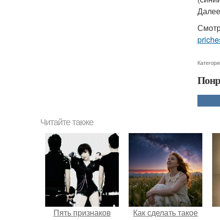
Далее
Смотр
priche
Категори
Понр
Читайте также
Пять признаков
Как сделать такое