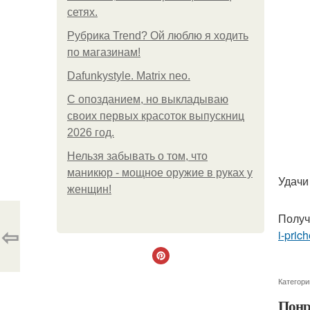
сетях.
Рубрика Trend? Ой люблю я ходить
по магазинам!
Dafunkystyle. Matrix neo.
С опозданием, но выкладываю
своих первых красоток выпускниц
2026 год.
Нельзя забывать о том, что
маникюр - мощное оружие в руках у
Удачи
женщин!
Получ
⇦
i-pric
Категори
Понр