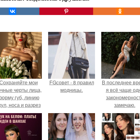
Сохраняйте мои
FGсовет - 8 правил
В последнее вр
очные черты лица,
модницы.
я всё чаще од
форму губ, линию
закономернос
кул, носа и разрез
замечаю.
глаз.