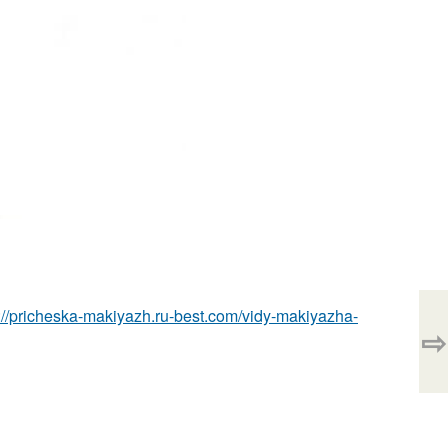
p://pricheska-makiyazh.ru-best.com/vidy-makiyazha-
⇨