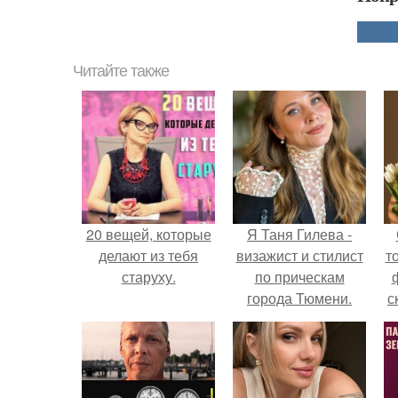
Читайте также
20 вещей, которые
Я Таня Гилева -
делают из тебя
визажист и стилист
т
старуху.
по прическам
города Тюмени.
с