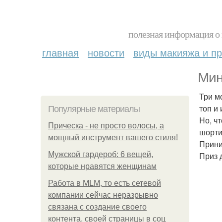
полезная информация о 
главная
новости
виды макияжа и пр
Мин
Три м
топ и
Популярные материалы
Но, ч
Прическа - не просто волосы, а
шорти
мощный инструмент вашего стиля!
Прини
Мужской гардероб: 6 вещей,
Приз 
которые нравятся женщинам
Работа в MLM, то есть сетевой
компании сейчас неразрывно
связана с создание своего
контента, своей страницы в соц