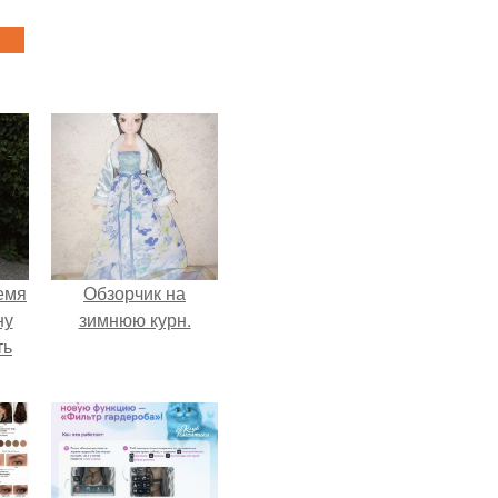
емя
Обзорчик на
ну
зимнюю курн.
ть