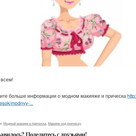
 всем!
ите больше информации о модном макияже и прическа
htt
hesok/modnyy-...
и:
Модный макияж и прическа
,
Макияж под прическу
авилось? Поделитесь с друзьями!