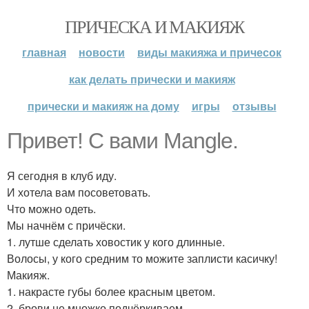
ПРИЧЕСКА И МАКИЯЖ
главная
новости
виды макияжа и причесок
как делать прически и макияж
прически и макияж на дому
игры
отзывы
Привет! С вами Mangle.
Я сегодня в клуб иду.
И хотела вам посоветовать.
Что можно одеть.
Мы начнём с причёски.
1. лутше сделать ховостик у кого длинные.
Волосы, у кого средним то можите заплисти касичку!
Макияж.
1. накрасте губы более красным цветом.
2. брови не множко подчёркиваем.