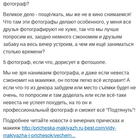
фотограф?
Великое дело - пощёлкать, мы же не в кино снимаемся!
Что там эти фотографы делают особенного, у меня все
друзья фотографируют не хуже, так что мы лучше
попросим их, заодно немного сэкономим и друзьям
забаву на весь вечер устроим, а чем им ещё заниматься
столько времени?
5 фотограф, если что, дорисует в фотошопе.
Мы не зря нанимаем фотографа, и даже если невеста
сэкономит на макияже, он потом легко всё исправит! А
если что-то из декора забудем или место съёмки будет не
очень, то попросим и там доделать или если всё-таки
невеста не успеет похудеть, на то он и
профессиональный фотограф и сможет всё "Подтянуть"!
Подробнее читайте новости о вечерних прическах и
макияж
http://pricheska-makiyazh.ru-best.com/vidy-
makiyazha-i-prichesok/vechern...