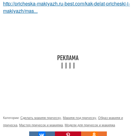
http://pricheska-makiyazh.ru-best.com/kak-delat-pricheski-i-
makiyazh/mas...
Категории:
Сделать макияж прическу
,
Макияж под прическу
,
Образ макияж и
прическа
,
Мастер причесок и макияжа
,
Модели для причесок и макияжа