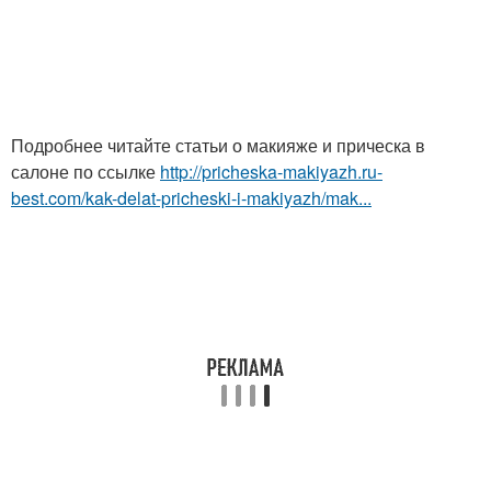
Подробнее читайте статьи о макияже и прическа в
салоне по ссылке
http://pricheska-makiyazh.ru-
best.com/kak-delat-pricheski-i-makiyazh/mak...