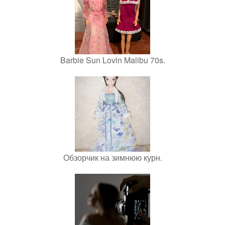
Barbie Sun Lovin Malibu 70s.
Обзорчик на зимнюю курн.