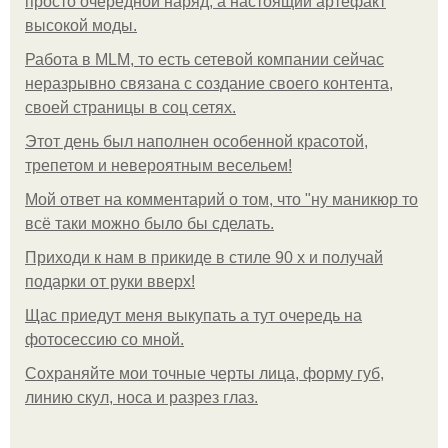
просто очередной наряд, а настоящий артефакт
высокой моды.
Работа в MLM, то есть сетевой компании сейчас
неразрывно связана с создание своего контента,
своей страницы в соц сетях.
Этот день был наполнен особенной красотой,
трепетом и невероятным весельем!
Мой ответ на комментарий о том, что "ну маникюр то
всё таки можно было бы сделать.
Приходи к нам в прикиде в стиле 90 х и получай
подарки от руки вверх!
Щас приедут меня выкупать а тут очередь на
фотосессию со мной.
Сохраняйте мои точные черты лица, форму губ,
линию скул, носа и разрез глаз.