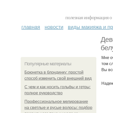
полезная информация о 
главная
новости
виды макияжа и пр
Дев
бел
Мне о
том с
Популярные материалы
Вы вс
Брюнетка в блондинку: простой
способ изменить свой внешний вид
Надею
С чем и как носить гольфы и гетры:
полное руководство
Профессиональное мелирование
на светлые и русые волосы: подбор