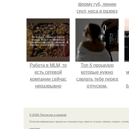
форму губ, линию
скул, носа и разрез
глаз.
э
Работа в MLM, то
Топ 5 процедур
есть сетевой
которые нужно
м
компании сейчас
сделать тебе перед
неразрывно
отпуском.
б
связана с создание
своего контента,
и
своей страницы в
с
соц сетях.
© 2026 Прическа и макияж
Полезная информация о прическах и макияже лица, новости, отзывы, новинки, секреты, техник
нанесения