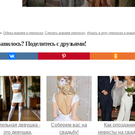
и:
Образ макияж и прическа
,
Сделать макияж прическу
,
Играть в игру прически и маки
авилось? Поделитесь с друзьями!
тильная девушка -
Соберем вас на
Как опоздани
это девушка,
свадьбу!
невесты на сва