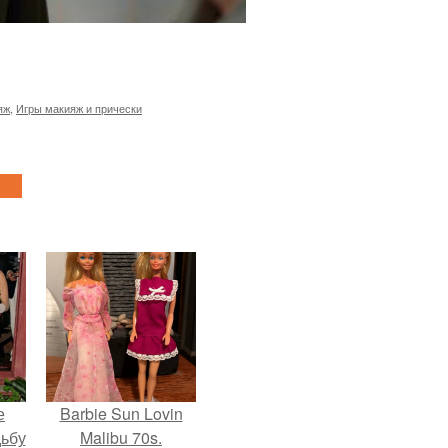
яж
,
Игры макияж и прически
е
Barbie Sun Lovin
дьбу
Malibu 70s.