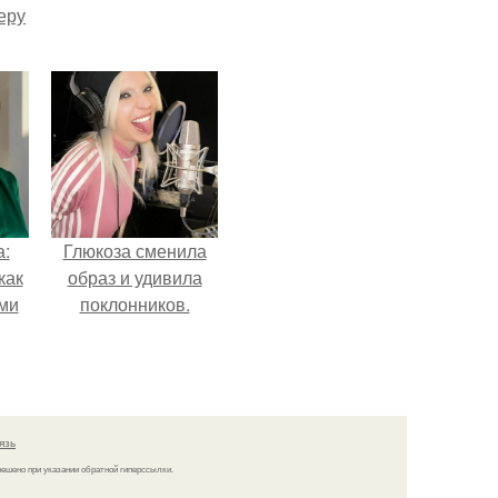
еру
а:
Глюкоза сменила
как
образ и удивила
ими
поклонников.
язь
решено при указании обратной гиперссылки.