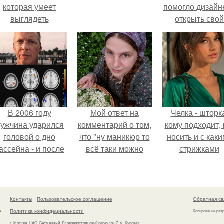
которая умеет
помогло дизайн
выглядеть
открыть свой
привлекательно и
бренд.
легантно в любои
ситуации.
В 2006 году
Мой ответ на
Челка - шторк
ужчина ударился
комментарий о том,
кому подходит, 
головой о дно
что "ну маникюр то
носить и с как
ассейна - и после
всё таки можно
стрижками
этого его жизнь
было бы сделать.
сочетать.
зменилась самым
транным образом.
Контакты
Пользовательское соглашение
Обратная св
Политика конфидециальности
а
Копирование раз
г. Москва, ЦАО, Басманный, Яковоапостольский переулок 7, м. Курская