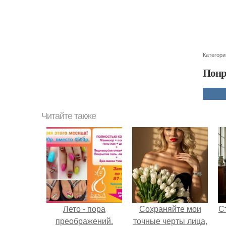
Категори
Понр
Читайте также
Лето - пора
Сохраняйте мои
С
преображений.
точные черты лица,