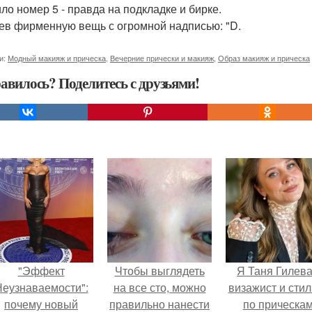
ло номер 5 - правда на подкладке и бирке.
дев фирменную вещь с огромной надписью: "D.
и:
Модный макияж и прическа
,
Вечерние прически и макияж
,
Образ макияж и прическа
авилось? Поделитесь с друзьями!
"Эффект
Чтобы выглядеть
Я Таня Гилева
еузнаваемости":
на все сто, можно
визажист и стил
почему новый
правильно нанести
по прическа