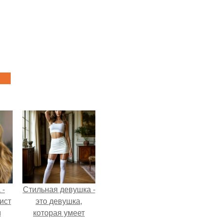
 -
Стильная девушка -
ист
это девушка,
м
которая умеет