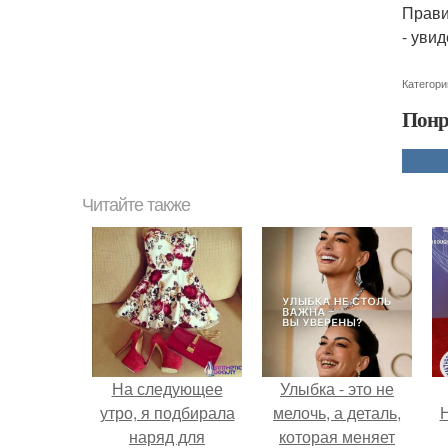
Прави
- уви
Категори
Понр
Читайте также
На следующее
Улыбка - это не
утро, я подбирала
мелочь, а деталь,
Н
наряд для
которая меняет