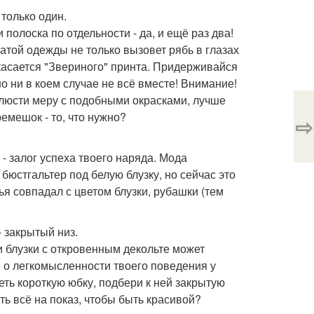
 только один.
 полоска по отдельности - да, и ещё раз два!
атой одежды не только вызовет рябь в глазах
касается "Звериного" принта. Придерживайся
о ни в коем случае не всё вместе! Внимание!
облюсти меру с подобными окрасками, лучше
емешок - то, что нужно?
⇨
 - залог успеха твоего наряда. Мода
бюстгальтер под белую блузку, но сейчас это
ья совпадал с цветом блузки, рубашки (тем
- закрытый низ.
и блузки с откровенным декольте может
е о легкомысленности твоего поведения у
еть короткую юбку, подбери к ней закрытую
ть всё на показ, чтобы быть красивой?