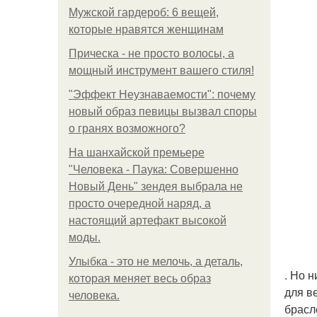
Мужской гардероб: 6 вещей,
которые нравятся женщинам
Прическа - не просто волосы, а
мощный инструмент вашего стиля!
"Эффект Неузнаваемости": почему
новый образ певицы вызвал споры
о гранях возможного?
На шанхайской премьере
"Человека - Паука: Совершенно
Новый День" зендея выбрала не
просто очередной наряд, а
настоящий артефакт высокой
моды.
Улыбка - это не мелочь, а деталь,
. Но 
которая меняет весь образ
для в
человека.
брасл