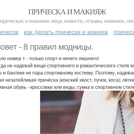
ПРИЧЕСКА И МАКИЯЖ
прическах и макияже лица, новости, отзывы, новинки, сек
ичесок
как делать прически и макияж
причес
овет - 8 правил модницы.
ло номер 1 - только спорт и ничего лишнего!
огда не надевай вещи спортивного и романтического стиля в
ы и бантики не пара спортивному костюму. Поэтому, надева
ая незатейливая причёска (конский хвост, пучок, коса); лёг
ивная обувь - кроссовки или веды; сумка в спортивном стил