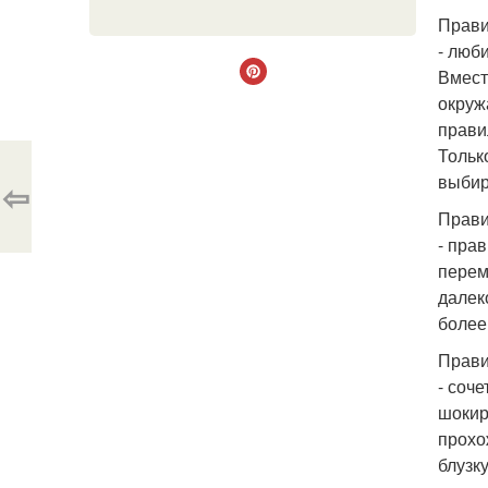
Правил
- люби
Вмест
окруж
прави
Тольк
выбир
⇦
Правил
- пра
перем
далек
более
Прави
- соч
шокир
прохо
блузк