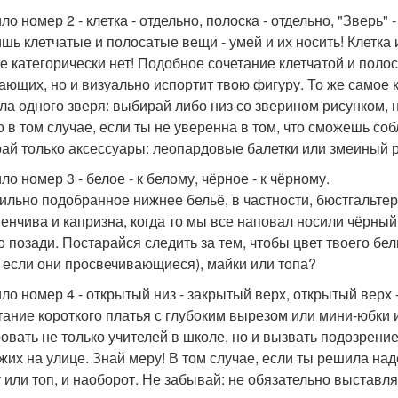
о номер 2 - клетка - отдельно, полоска - отдельно, "Зверь" -
шь клетчатые и полосатые вещи - умей и их носить! Клетка и
е категорически нет! Подобное сочетание клетчатой и полос
ающих, но и визуально испортит твою фигуру. То же самое 
ла одного зверя: выбирай либо низ со зверином рисунком, н
о в том случае, если ты не уверенна в том, что сможешь с
ай только аксессуары: леопардовые балетки или змеиный р
о номер 3 - белое - к белому, чёрное - к чёрному.
вильно подобранное нижнее бельё, в частности, бюстгальтер
енчива и капризна, когда то мы все наповал носили чёрный 
о позади. Постарайся следить за тем, чтобы цвет твоего бел
 если они просвечивающиеся), майки или топа?
ло номер 4 - открытый низ - закрытый верх, открытый верх 
етание короткого платья с глубоким вырезом или мини-юбки 
овать не только учителей в школе, но и вызвать подозрени
жих на улице. Знай меру! В том случае, если ты решила над
у или топ, и наоборот. Не забывай: не обязательно выставля