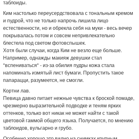
таблоиды.
Ким настолько переусердствовала с тональным кремом
и пудрой, что не только напрочь лишила лицо
естественности, но и обрекла себя на муки - весь вечер
покрывалась потом и совсем непривлекательно
блестела под светом фотовспышек.
Хотя были случаи, когда Ким не везло еще больше.
Например, однажды макияж девушки стал
"вспениваться" - из-за обилия пудры кожа стала
напоминать измятый лист бумаги. Пропустить такое
папарацци, разумеется, не смогли.
Кортни лав.
Певица давно питает нежные чувства к броской помаде,
чрезмерно выразительной подводке и теням ярких
оттенков, только вот никак не может найти с такой
цветовой гаммой общего языка. Получается, по мнению
таблоидов, вульгарно и грубо.
Особенно хорошо это видно на снимках крупным