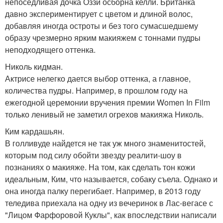
непоседливая дочка Оззи осборна келли. Британка
давно экспериментирует с цветом и длиной волос,
добавляя иногда остроты и без того сумасшедшему
образу чрезмерно ярким макияжем с тоннами пудры
неподходящего оттенка.
Николь кидман.
Актрисе нелегко дается выбор оттенка, а главное,
количества пудры. Например, в прошлом году на
ежегодной церемонии вручения премии Women In Film
только ленивый не заметил огрехов макияжа Николь.
Ким кардашьян.
В голливуде найдется не так уж много знаменитостей,
которым под силу обойти звезду реалити-шоу в
познаниях о макияже. На том, как сделать тон кожи
идеальным, Ким, что называется, собаку съела. Однако и
она иногда палку перегибает. Например, в 2013 году
теледива приехала на одну из вечеринок в Лас-вегасе с
"Лицом Фарфоровой Куклы", как впоследствии написали