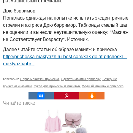
размашистыми стрелками.
Дрю бэрримор.
Попалась однажды на попытке испытать эксцентричные
стрелки и актриса Дрю бэрримор. Таблоиды смелый шаг
не оценили и вынесли неутешительную оценку: "Макияж
не Соответствует Возрасту". Источник.
Далее читайте статьи об образе макияж и прическа
http://pricheska-makiyazh.ru-best.com/kak-delat-pricheski-i-
makiyazh/obr...
Категории:
Образ макияж и прическа
,
Сделать макияж прическу
,
Вечерние
прически и макияж
,
Кукла для причесок и макияжа
,
Модный макияж и прическа
Читайте также