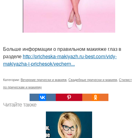
Больше информации о правильном макияже глаз в
разделе
http://pricheska-makiyazh.ru-best.com/vidy-
makiyazha-i-prichesok/vechern...
Категории:
Вечерние прически и макияж
,
Свадебные прически и макияж
,
Стилист
по прическам и макияжу
Читайте также