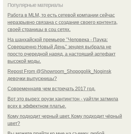
Популярные материалы
Работа в MLM, то есть сетевой компании сейчас
неразрывно связана с создание своего контента,
своей страницы в соц сетях.
На шанхайской премьере "Человека - Паука:
Совершенно Новый День" зендея выбрала не
просто очередной наряд, а настоящий артефакт
высокой моды.
Repost From @Showroom_Shopogolik_Noginsk
девочки выпускницы?
Современнаяв чем встречать 2017 год.
Вот это вырез: роузи хантингтон - уайтли затмила
всех в эффектном платьe.
Кому подходит черный цвет. Кому подходит чёрный
цвет?
Вы можете прийти ко мне на съемку, любой.