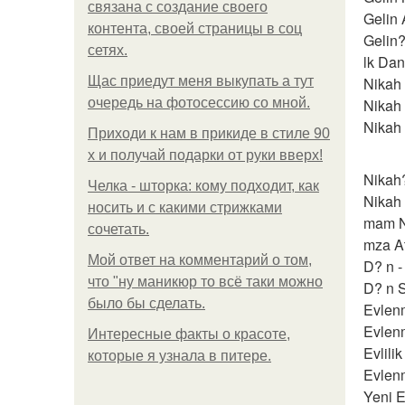
связана с создание своего
Gelin
контента, своей страницы в соц
Gelin?
сетях.
lk Dan
Щас приедут меня выкупать а тут
Nikah
очередь на фотосессию со мной.
Nikah
Nikah
Приходи к нам в прикиде в стиле 90
х и получай подарки от руки вверх!
Nikah
Челка - шторка: кому подходит, как
Nikah
носить и с какими стрижками
mam N
сочетать.
mza A
Мой ответ на комментарий о том,
D? n 
что "ну маникюр то всё таки можно
D? n 
было бы сделать.
Evlenm
Evlen
Интересные факты о красоте,
Evlilik
которые я узнала в питере.
Evlenm
Yeni 