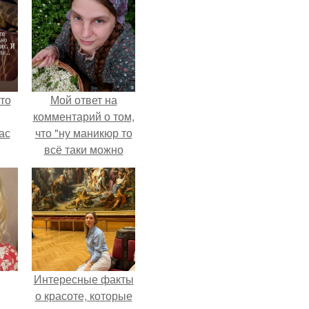
то
Мой ответ на
комментарий о том,
ас
что "ну маникюр то
всё таки можно
ние
было бы сделать.
а,
ы в
Интересные факты
о красоте, которые