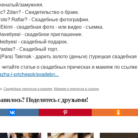
- женатый/замужняя.
k c? Zdan? - Свидетельство о браке.
Foto? Raflar? - Свадебные фотографии.
Ekimi - свадебная фото - или видео - съемка.
Davetiyesi - свадебное приглашение.
Hediyesi - свадебный подарок.
Pastas? - Свадебный торт.
 (Para) Takmak - дарить золото (деньги) (турецкая свадебная
 читайте статьи о свадебных прическах и макияж по ссылк
zha-i-prichesok/svadebn...
и:
Свадебные прически и макияж
,
Макияж и прическа в салоне
авилось? Поделитесь с друзьями!