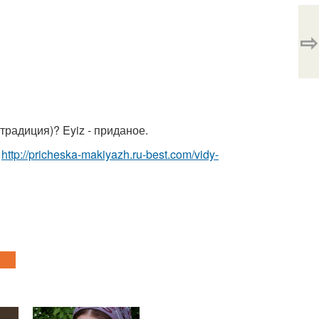
⇨
 традиция)? Eyiz - приданое.
е
http://pricheska-makiyazh.ru-best.com/vidy-