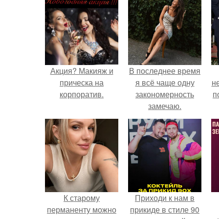
Акция? Макияж и
В последнее время
прическа на
я всё чаще одну
н
корпоратив.
закономерность
п
замечаю.
К старому
Приходи к нам в
перманенту можно
прикиде в стиле 90