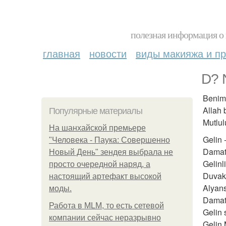
полезная информация о 
главная
новости
виды макияжа и пр
D? 
Benim
Allah 
Популярные материалы
Mutlul
На шанхайской премьере
Gelin 
"Человека - Паука: Совершенно
Damat
Новый День" зендея выбрала не
Gelinl
просто очередной наряд, а
Duvak
настоящий артефакт высокой
Alyan
моды.
Damat
Работа в MLM, то есть сетевой
Gelin 
компании сейчас неразрывно
Gelin