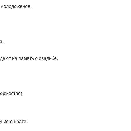
ь молодоженов.
а.
здают на память о свадьбе.
торжество).
ение о браке.