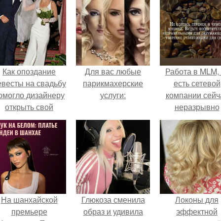
Как опоздание
Для вас любые
Работа в MLM, 
евесты на свадьбу
парикмахерские
есть сетевой
омогло дизайнеру
услуги:
компании сейч
открыть свой
неразрывно
бренд.
связана с созда
своего контент
своей страниц
соц сетях.
На шанхайской
Глюкоза сменила
Локоны для
премьере
образ и удивила
эффектной