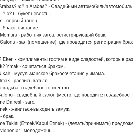
 Arabas? /d? n Arabas? - Свадебный автомобиль/автомобил
 i? e? i - букет невесты.
s - первый танец.
 - бракосочетание.
 Memuru - работник загса, регистрирующий брак.
 Salonu - зал (помещение), где проводится регистрация брак
? Ekeri - комплименты гостям в виде сладостей, которые ра
 k? Ymak - сочетаться браком.
ikah - мусульманское бракосочетания у имама.
tmak - расписываться.
- свадьба, свадебное торжество.
Salonu - свадебный салон (место, где поводится свадебное 
e Dairesi - загс.
mek - жениться/выходить замуж.
 - брак.
e Teklifi (Etmek/Kabul Etmek) - (делать/принимать) предлож
Evlenenler - молодожены.