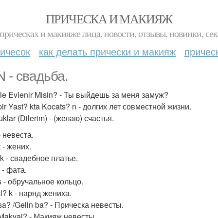
ПРИЧЕСКА И МАКИЯЖ
прическах и макияже лица, новости, отзывы, новинки, сек
ичесок
как делать прически и макияж
причес
N - свадьба.
le Evlenir Misin? - Ты выйдешь за меня замуж?
bir Yast? kta Kocats? n - долгих лет совместной жизни.
uklar (Dilerim) - (желаю) счастья.
- невеста.
 - жених.
ik - свадебное платье.
 - фата.
s - обручальное кольцо.
l? k - наряд жениха.
sa? /Gelin ba? - Прическа невесты.
 Makyaj? - Макияж невесты.