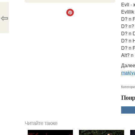
Evli 
Evlili
⇦
D? n 
D? n? 
D? n 
D? n 
D? n 
Alt? n
Далее
makiya
Категори
Понр
Читайте также