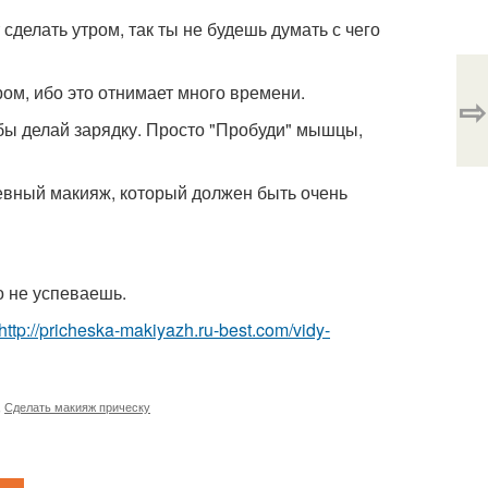
 сделать утром, так ты не будешь думать с чего
ром, ибо это отнимает много времени.
⇨
убы делай зарядку. Просто "Пробуди" мышцы,
евный макияж, который должен быть очень
то не успеваешь.
http://pricheska-makiyazh.ru-best.com/vidy-
,
Сделать макияж прическу