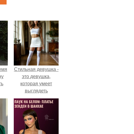
емя
Стильная девушка -
ну
это девушка,
ть
которая умеет
выглядеть
привлекательно и
элегантно в любои
ситуации.