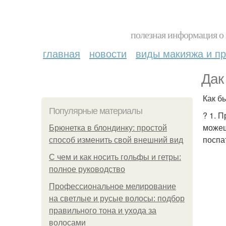
полезная информация о 
главная
новости
виды макияжа и пр
Дак
Как б
Популярные материалы
? 1. 
можеш
Брюнетка в блондинку: простой
поспа
способ изменить свой внешний вид
С чем и как носить гольфы и гетры:
полное руководство
Профессиональное мелирование
на светлые и русые волосы: подбор
правильного тона и ухода за
волосами