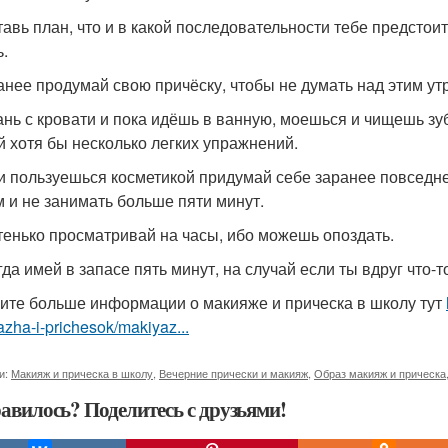
тавь план, что и в какой последовательности тебе предстоит
ь.
ранее продумай свою причёску, чтобы не думать над этим ут
тань с кровати и пока идёшь в ванную, моешься и чищешь з
й хотя бы несколько легких упражнений.
ли пользуешься косметикой придумай себе заранее повседн
м и не занимать больше пяти минут.
стенько просматривай на часы, ибо можешь опоздать.
гда имей в запасе пять минут, на случай если ты вдруг что-
ите больше информации о макияже и прическа в школу тут
zha-i-prichesok/makiyaz...
и:
Макияж и прическа в школу
,
Вечерние прически и макияж
,
Образ макияж и прическа
авилось? Поделитесь с друзьями!