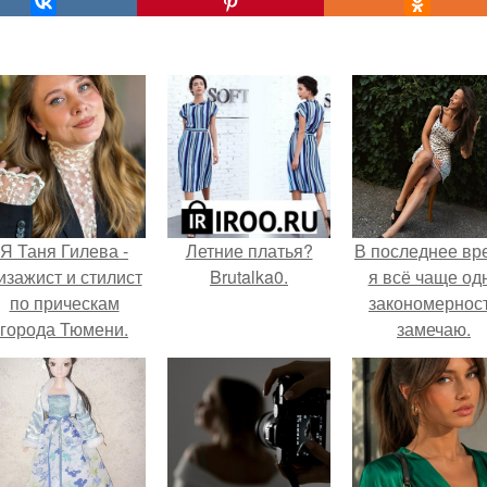
Я Таня Гилева -
Летние платья?
В последнее вр
изажист и стилист
Brutalka0.
я всё чаще од
по прическам
закономернос
города Тюмени.
замечаю.