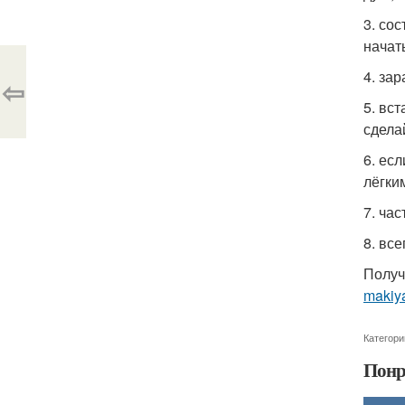
3. сос
начат
4. за
⇦
5. вс
сдела
6. ес
лёгки
7. ча
8. все
Получ
makiya
Категори
Понр