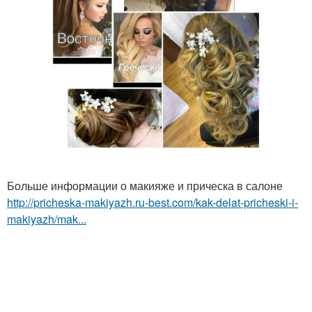
Больше информации о макияже и прическа в салоне
http://pricheska-makiyazh.ru-best.com/kak-delat-pricheski-i-
makiyazh/mak...