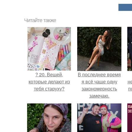
Читайте также
? 20. Вещей,
В последнее время
которые делают из
я всё чаще одну
н
тебя старуху?
закономерность
п
замечаю.