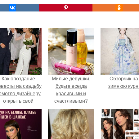
Как опоздание
Милые девушки,
Обзорчик на
евесты на свадьбу
будьте всегда
зимнюю курн
омогло дизайнеру
красивыми и
открыть свой
счастливыми?
бренд.