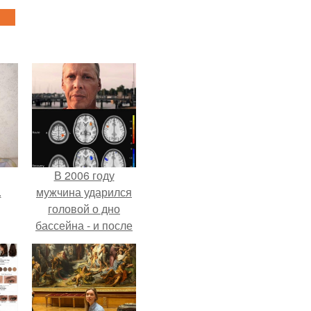
В 2006 году
.
мужчина ударился
головой о дно
бассейна - и после
этого его жизнь
изменилась самым
странным образом.