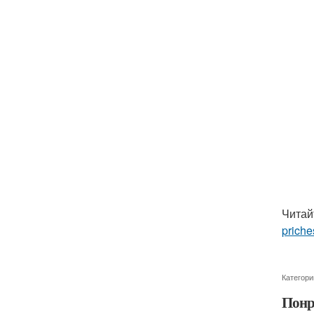
Читай
priche
Категори
Понр