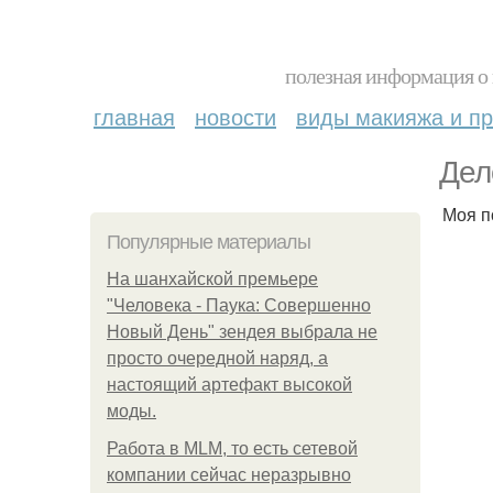
полезная информация о 
главная
новости
виды макияжа и пр
Дел
Моя п
Популярные материалы
На шанхайской премьере
"Человека - Паука: Совершенно
Новый День" зендея выбрала не
просто очередной наряд, а
настоящий артефакт высокой
моды.
Работа в MLM, то есть сетевой
компании сейчас неразрывно