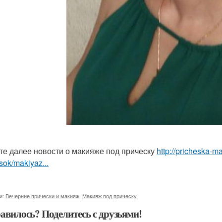
те далее новости о макияже под прическу
http://pricheska-m
sok/makiyaz...
и:
Вечерние прически и макияж
,
Макияж под прическу
авилось? Поделитесь с друзьями!