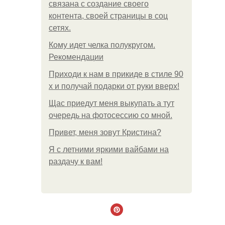
связана с создание своего
контента, своей страницы в соц
сетях.
Кому идет челка полукругом.
Рекомендации
Приходи к нам в прикиде в стиле 90
х и получай подарки от руки вверх!
Щас приедут меня выкупать а тут
очередь на фотосессию со мной.
Привет, меня зовут Кристина?
Я с летними яркими вайбами на
раздачу к вам!