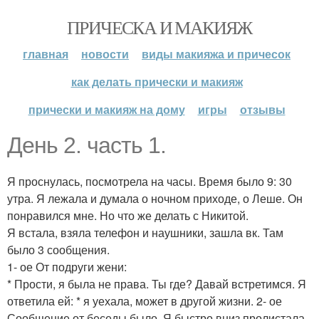
ПРИЧЕСКА И МАКИЯЖ
главная
новости
виды макияжа и причесок
как делать прически и макияж
прически и макияж на дому
игры
отзывы
День 2. часть 1.
Я проснулась, посмотрела на часы. Время было 9: 30
утра. Я лежала и думала о ночном приходе, о Леше. Он
понравился мне. Но что же делать с Никитой.
Я встала, взяла телефон и наушники, зашла вк. Там
было 3 сообщения.
1- ое От подруги жени:
* Прости, я была не права. Ты где? Давай встретимся. Я
ответила ей: * я уехала, может в другой жизни. 2- ое
Сообщение от беседы было. Я быстро вниз пролистала.