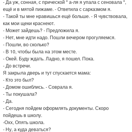
- Да уж, сонная, с прической * а-ля я упала с сеновала *,
ещё и в мятой пижаме. - Ответила с сарказмом я.
- Такой ты мне нравишься ещё больше. - Я чувствовала,
как мои щеки краснеют.
- Может зайдешь? - Предложила я.
- Нет, мне идти надо. Пошли вечером прогуляемся.
- Пошли, во сколько?
- В 10, чтобы была на этом месте.
- Окей. Буду ждать. Ладно, я пошел. Пока.
- До встречи.
Я закрыла дверь и тут спускается мама:
- Кто это был?
- Домом ошиблись. - Соврала я.
- Ты покушала?
- Да.
- Сегодня пойдем оформлять документы. Скоро
пойдешь в школу.
-Охх, Опять школа.
- Ну, а куда деваться?