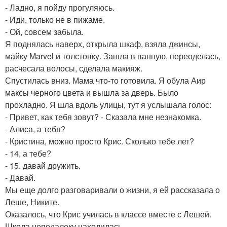
- Ладно, я пойду прогуляюсь.
- Иди, только не в пижаме.
- Ой, совсем забыла.
Я поднялась наверх, открыла шкаф, взяла джинсы,
майку Marvel и толстовку. Зашла в ванную, переоделась,
расчесала волосы, сделала макияж.
Спустилась вниз. Мама что-то готовила. Я обула Аир
максы черного цвета и вышла за дверь. Было
прохладно. Я шла вдоль улицы, тут я услышала голос:
- Привет, как тебя зовут? - Сказала мне незнакомка.
- Алиса, а тебя?
- Кристина, можно просто Крис. Сколько тебе лет?
- 14, а тебе?
- 15. давай дружить.
- Давай.
Мы еще долго разговаривали о жизни, я ей рассказала о
Леше, Никите.
Оказалось, что Крис училась в классе вместе с Лешей.
Школа неподалеку находилась.