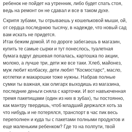
ребенок не пойдет на утренник, либо будет спать стоя,
ведь на ремонт он не сдавал и все в таком духе.
Скрипя зубами, ты отрываешь у кошельковой мыши, ой,
от сердца последнюю тысячу, в надежде, что новый сад
вам искать не придется.
Итак бежим домой. И по дороге забегаешь в магазин,
купить те самые сырки и тут понеслось, туалетная
бумага вдруг дешевая попалась, картошка по акции,
молоко, а лучше три, дети же все таки. Хлеб, майонез,
муж любит колбаску, дети любят "Космостарс", масло,
котлетки и макарошки тоже нужны. Набрав полные
сумки ты важная, как олигарх выходишь из магазина,
последние деньги сняла с карточки. И вот навъюченная
тремя пакетищами (один из них в зубах), ты постоянно,
как мантру твердишь, чтоб младший держался хоть за
что нибудь и не потерялся, транспорт в час пик весь
переполнен и куда ты с пакетами полными продуктов и
еще маленьким ребенком? Где то на полпути, твой