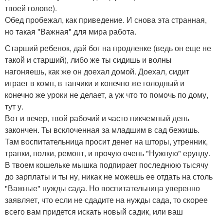
твоей голове).
Обед пробежал, как приведение. И снова эта странная,
но такая "Важная" для мира работа.
Старший ребенок, дай бог на продленке (ведь он еще не
такой и старший), либо же ты сидишь и волны
нагоняешь, как же он доехал домой. Доехал, сидит
играет в комп, в танчики и конечно же голодный и
конечно же уроки не делает, а уж что то помочь по дому,
тут у.
Вот и вечер, твой рабочий и часто никчемный день
закончен. Ты всклоченная за младшим в сад бежишь.
Там воспитательница просит денег на шторы, утренник,
трапки, полки, ремонт, и прочую очень "Нужную" ерунду.
В твоем кошельке мышка подпирает последнюю тысячу
до зарплаты и ты ну, никак не можешь ее отдать на столь
"Важные" нужды сада. Но воспитательница уверенно
заявляет, что если не сдадите на нужды сада, то скорее
всего вам придется искать новый садик, или ваш