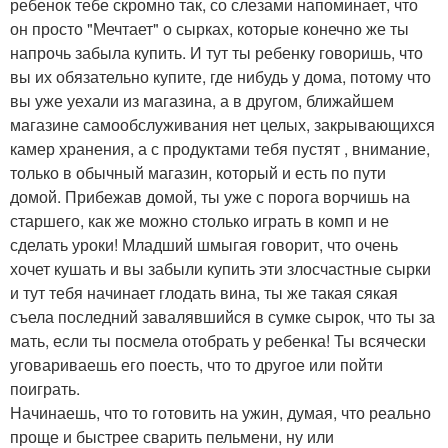
ребенок тебе скромно так, со слезами напоминает, что
он просто "Мечтает" о сырках, которые конечно же ты
напрочь забыла купить. И тут ты ребенку говоришь, что
вы их обязательно купите, где нибудь у дома, потому что
вы уже уехали из магазина, а в другом, ближайшем
магазине самообслуживания нет целых, закрывающихся
камер хранения, а с продуктами тебя пустят , внимание,
только в обычный магазин, который и есть по пути
домой. Прибежав домой, ты уже с порога ворчишь на
старшего, как же можно столько играть в комп и не
сделать уроки! Младший шмыгая говорит, что очень
хочет кушать и вы забыли купить эти злосчастные сырки
и тут тебя начинает глодать вина, ты же такая сякая
съела последний завалявшийся в сумке сырок, что ты за
мать, если ты посмела отобрать у ребенка! Ты всячески
уговариваешь его поесть, что то другое или пойти
поиграть.
Начинаешь, что то готовить на ужин, думая, что реально
проще и быстрее сварить пельмени, ну или