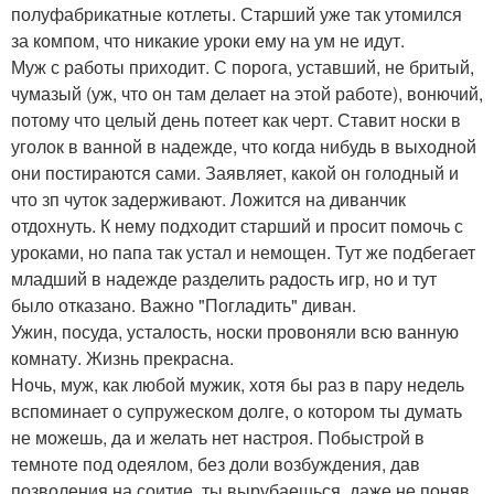
полуфабрикатные котлеты. Старший уже так утомился
за компом, что никакие уроки ему на ум не идут.
Муж с работы приходит. С порога, уставший, не бритый,
чумазый (уж, что он там делает на этой работе), вонючий,
потому что целый день потеет как черт. Ставит носки в
уголок в ванной в надежде, что когда нибудь в выходной
они постираются сами. Заявляет, какой он голодный и
что зп чуток задерживают. Ложится на диванчик
отдохнуть. К нему подходит старший и просит помочь с
уроками, но папа так устал и немощен. Тут же подбегает
младший в надежде разделить радость игр, но и тут
было отказано. Важно "Погладить" диван.
Ужин, посуда, усталость, носки провоняли всю ванную
комнату. Жизнь прекрасна.
Ночь, муж, как любой мужик, хотя бы раз в пару недель
вспоминает о супружеском долге, о котором ты думать
не можешь, да и желать нет настроя. Побыстрой в
темноте под одеялом, без доли возбуждения, дав
позволения на соитие, ты вырубаешься, даже не поняв,