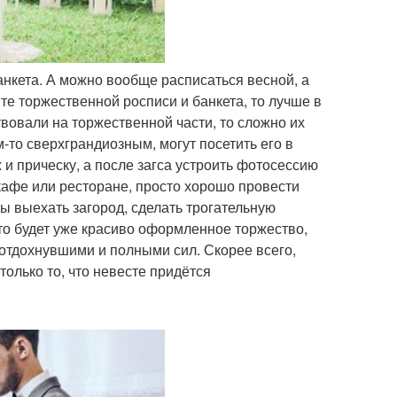
 банкета. А можно вообще расписаться весной, а
ите торжественной росписи и банкета, то лучше в
твовали на торжественной части, то сложно их
ем-то сверхграндиозным, могут посетить его в
и прическу, а после загса устроить фотосессию
кафе или ресторане, просто хорошо провести
бы выехать загород, сделать трогательную
то будет уже красиво оформленное торжество,
е отдохнувшими и полными сил. Скорее всего,
только то, что невесте придётся