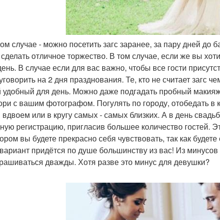
аком случае - можно посетить загс заранее, за пару дней до
 сделать отличное торжество. В том случае, если же вы хот
день. В случае если для вас важно, чтобы все гости присутс
уговорить на 2 дня празднования. Те, кто не считает загс ч
 удобный для день. Можно даже подгадать пробный макияж 
ори с вашим фотографом. Погулять по городу, отобедать в 
 вдвоем или в кругу самых - самых близких. А в день свадь
ную регистрацию, пригласив большее количество гостей. Э
тором вы будете прекрасно себя чувствовать, так как будет
 вариант придётся по душе большинству из вас! Из минусов 
рашиваться дважды. Хотя разве это минус для девушки?