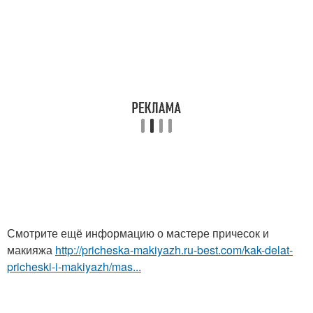
Смотрите ещё информацию о мастере причесок и
макияжа
http://pricheska-makiyazh.ru-best.com/kak-delat-
pricheski-i-makiyazh/mas...