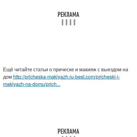
Ещё читайте статьи о прическе и макияж с выездом на
дом
http://pricheska-makiyazh.ru-best.com/pricheski-i-
makiyazh-na-domu/prich...