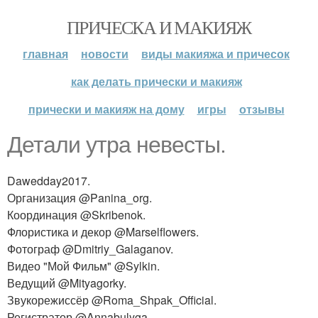
ПРИЧЕСКА И МАКИЯЖ
главная
новости
виды макияжа и причесок
как делать прически и макияж
прически и макияж на дому
игры
отзывы
Детали утра невесты.
Dawedday2017.
Организация @Panina_org.
Координация @Skribenok.
Флористика и декор @Marselflowers.
Фотограф @Dmitriy_Galaganov.
Видео "Мой Фильм" @Sylkin.
Ведущий @Mityagorky.
Звукорежиссёр @Roma_Shpak_Official.
Регистратор @Annabulyga.