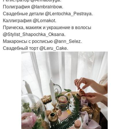
Полиграфия @Iambrainbow.
Свадебные детали @Lentochka_Pestraya.
Каллиграфия @Lomakot.
Прическа, макияж и украшение в волосы
@Stylist_Shapochka_Oksana.
Макаронсы с росписью @ann_Selez.
Свадебный торт @Leru_Cake.