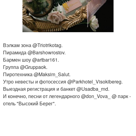
Вэлкам зона @Triotrikotag.
Пирамида @Barshowrostov.
Бармен шоу @artbar161.
Группа @Gruppaok.
Пиротехника @Maksim_Salut.
Утро невесты и фотосессия @Parkhotel_Visokibereg.
Выездная регистрация и банкет @Usadba_rnd.
И конечно, песни от легендарного @don_Vova_ @ парк -
отель "Высокий Берег".