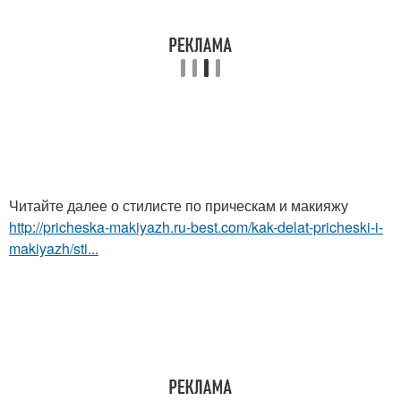
Читайте далее о стилисте по прическам и макияжу
http://pricheska-makiyazh.ru-best.com/kak-delat-pricheski-i-
makiyazh/sti...