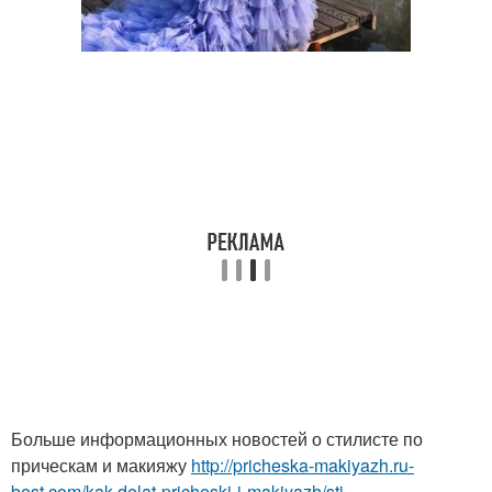
Больше информационных новостей о стилисте по
прическам и макияжу
http://pricheska-makiyazh.ru-
best.com/kak-delat-pricheski-i-makiyazh/sti...