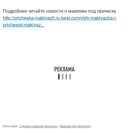
Подробнее читайте новости о макияже под прическу
http://pricheska-makiyazh.ru-best.com/vidy-makiyazha-i-
prichesok/makiyaz...
Категории:
Сделать макияж прическу
,
Макияж под прическу