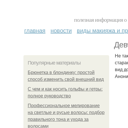
полезная информация о 
главная
новости
виды макияжа и пр
Дев
Не та
стара
Популярные материалы
вид д
Брюнетка в блондинку: простой
Анон
способ изменить свой внешний вид
С чем и как носить гольфы и гетры:
полное руководство
Профессиональное мелирование
на светлые и русые волосы: подбор
правильного тона и ухода за
волосами