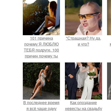
101 причина
"Страшная? Ну да,
почему Я ЛЮБЛЮ
и что?
ТЕБЯ подруге. 100
причин почему ты
моя лучшая
подруга.
В последнее время
Как опоздание
я всё чаще одну
невесты на свадьбу