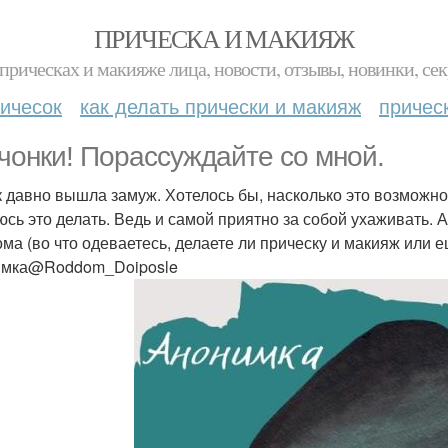
ПРИЧЕСКА И МАКИЯЖ
прическах и макияже лица, новости, отзывы, новинки, сек
ичесок
как делать прически и макияж
причес
чонки! Порассуждайте со мной.
к давно вышла замуж. Хотелось бы, насколько это возможно
юсь это делать. Ведь и самой приятно за собой ухаживать.
ома (во что одеваетесь, делаете ли прическу и макияж или 
имка@Roddom_Doiposle