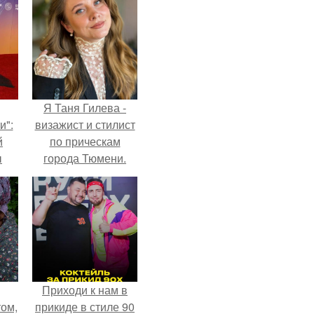
Я Таня Гилева -
и":
визажист и стилист
й
по прическам
ы
города Тюмени.
 о
Приходи к нам в
ом,
прикиде в стиле 90