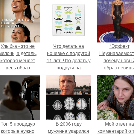
Улыбка - это не
Что делать на
"Эффект
мелочь, а деталь,
ночевке с подругой
Неузнаваемост
которая меняет
11 лет. Что делать у
почему новы
весь образ
подруги на
образ певиц
человека.
ночёвке?
вызвал споры
гранях
возможного?
Топ 5 процедур
В 2006 году
Мой ответ на
которые нужно
мужчина ударился
комментарий о т