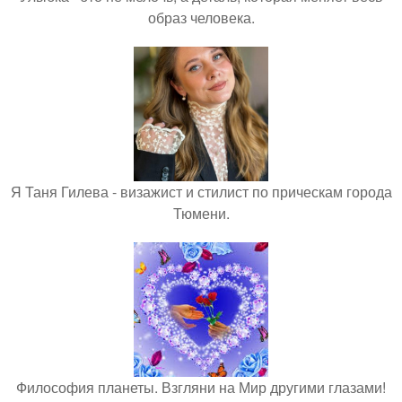
образ человека.
Я Таня Гилева - визажист и стилист по прическам города
Тюмени.
Философия планеты. Взгляни на Мир другими глазами!