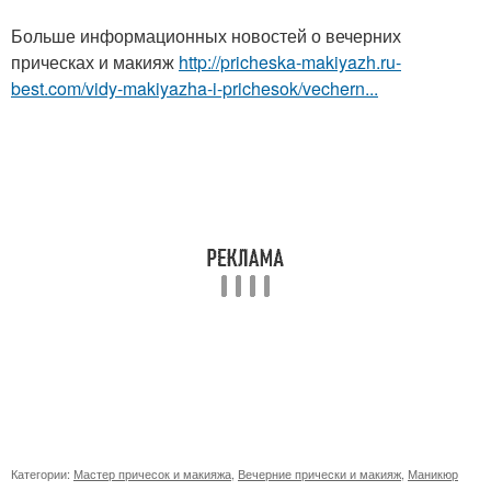
Больше информационных новостей о вечерних
прическах и макияж
http://pricheska-makiyazh.ru-
best.com/vidy-makiyazha-i-prichesok/vechern...
Категории:
Мастер причесок и макияжа
,
Вечерние прически и макияж
,
Маникюр