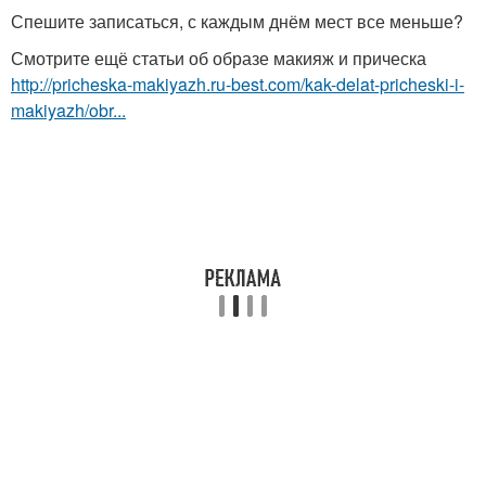
Спешите записаться, с каждым днём мест все меньше?
Смотрите ещё статьи об образе макияж и прическа
http://pricheska-makiyazh.ru-best.com/kak-delat-pricheski-i-
makiyazh/obr...