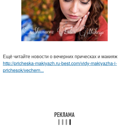
Ещё читайте новости о вечерних прическах и макияж
http://pricheska-makiyazh.ru-best.com/vidy-makiyazha-i-
prichesok/vechern...