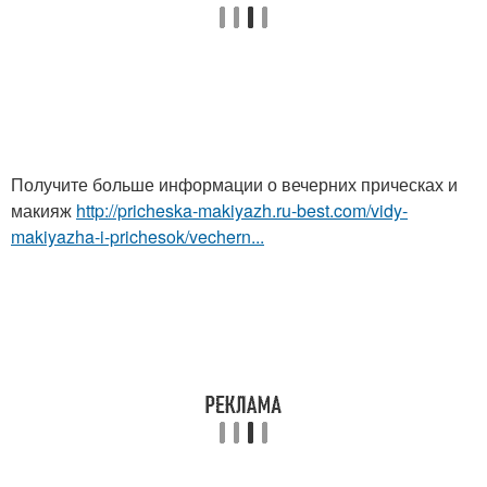
Получите больше информации о вечерних прическах и
макияж
http://pricheska-makiyazh.ru-best.com/vidy-
makiyazha-i-prichesok/vechern...